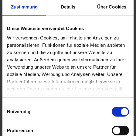
Zustimmung
Details
Über Cookies
Diese Webseite verwendet Cookies
Wir verwenden Cookies, um Inhalte und Anzeigen zu
personalisieren, Funktionen für soziale Medien anbieten
zu können und die Zugriffe auf unsere Website zu
analysieren. Außerdem geben wir Informationen zu Ihrer
Verwendung unserer Website an unsere Partner für
soziale Medien, Werbung und Analysen weiter. Unsere
CalciDes
Partner führen diese Informationen möglicherweise mit
Artikel-Nr.: 28112-06
weiteren Daten zusammen, die Sie ihnen bereitgestellt
haben oder die sie im Rahmen Ihrer Nutzung der Dienste
gesammelt haben.
Einwilligungsauswahl
Notwendig
Präferenzen