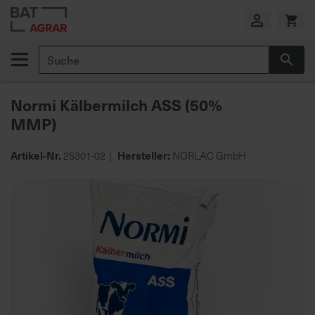
Zum
Inhalt
springen
Suche
Suc
E
i
Normi Kälbermilch ASS (50%
g
e
MMP)
n
e
Artikel-Nr.
Hersteller:
25301-02
NORLAC GmbH
P
r
Zum
o
Ende
d
der
u
Bildgalerie
k
springen
t
i
o
n