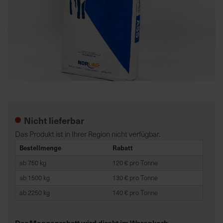
K
o
m
p
e
t
Zum
e
Anfang
n
der
t
Nicht lieferbar
Bildgalerie
e
springen
Das Produkt ist in Ihrer Region nicht verfügbar.
B
Bestellmenge
Rabatt
e
ab 750 kg
120 € pro Tonne
r
a
ab 1500 kg
130 € pro Tonne
t
ab 2250 kg
140 € pro Tonne
u
n
g
Der Mengenrabatt wird direkt im Warenkorb