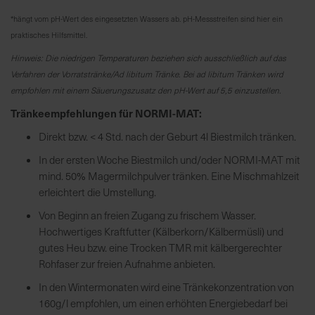
e
*hängt vom pH-Wert des eingesetzten Wassers ab. pH-Messstreifen sind hier ein
L
praktisches Hilfsmittel.
i
Hinweis: Die niedrigen Temperaturen beziehen sich ausschließlich auf das
e
Verfahren der Vorratstränke/Ad libitum Tränke. Bei ad libitum Tränken wird
f
empfohlen mit einem Säuerungszusatz den pH-Wert auf 5,5 einzustellen.
e
r
Tränkeempfehlungen für NORMI-MAT:
u
Direkt bzw. < 4 Std. nach der Geburt 4l Biestmilch tränken.
n
g
In der ersten Woche Biestmilch und/oder NORMI-MAT mit
mind. 50% Magermilchpulver tränken. Eine Mischmahlzeit
erleichtert die Umstellung.
Von Beginn an freien Zugang zu frischem Wasser.
Hochwertiges Kraftfutter (Kälberkorn/Kälbermüsli) und
gutes Heu bzw. eine Trocken TMR mit kälbergerechter
Rohfaser zur freien Aufnahme anbieten.
In den Wintermonaten wird eine Tränkekonzentration von
160g/l empfohlen, um einen erhöhten Energiebedarf bei