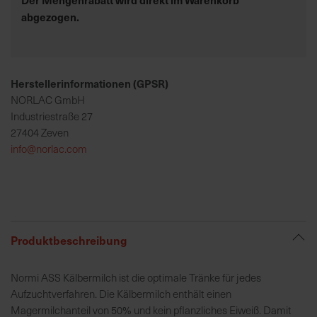
abgezogen.
R
e
g
Herstellerinformationen (GPSR)
i
NORLAC GmbH
o
Industriestraße 27
n
27404 Zeven
a
info@norlac.com
l
v
o
r
O
r
Produktbeschreibung
t
Normi ASS Kälbermilch ist die optimale Tränke für jedes
S
Aufzuchtverfahren. Die Kälbermilch enthält einen
c
Magermilchanteil von 50% und kein pflanzliches Eiweiß. Damit