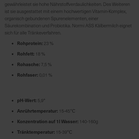
h
gewährleistet sie hohe Nährstoffverdaulichkeiten. Des Weiteren
n
ist sie ausgestattet mit einem hochwertigen Vitamin-Komplex,
e
organisch gebundenen Spurenelementen, einer
l
Säurekombination und Probiotika. Normi ASS Kälbermilch eignet
l
sich für alle Tränkeverfahren.
e
Rohprotein:
23 %
u
n
Rohfett:
18 %
d
Rohasche:
7,5 %
z
u
Rohfaser:
0,01 %
v
e
r
pH-Wert:
5,9*
l
ä
Anrührtemperatur:
15-45
°C
s
Konzentration auf 1l Wasser:
140-160g
s
i
Tränktemperatur:
15-39
°C
g