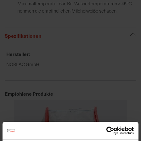
Maximaltemperatur dar. Bei Wassertemperaturen > 45
°C
nehmen die empfindlichen Milcheiweiße schaden.
Spezifikationen
Hersteller
NORLAC GmbH
Empfohlene Produkte