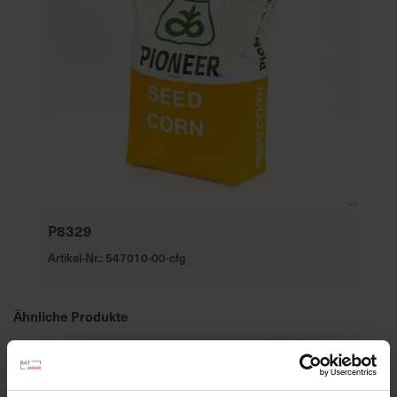
P8329
Artikel-Nr.: 547010-00-cfg
Ähnliche Produkte