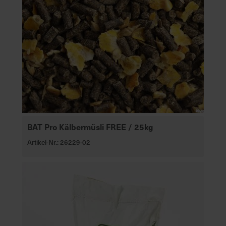
e
L
i
e
f
e
r
u
n
g
BAT Pro Kälbermüsli FREE / 25kg
Artikel-Nr.: 26229-02