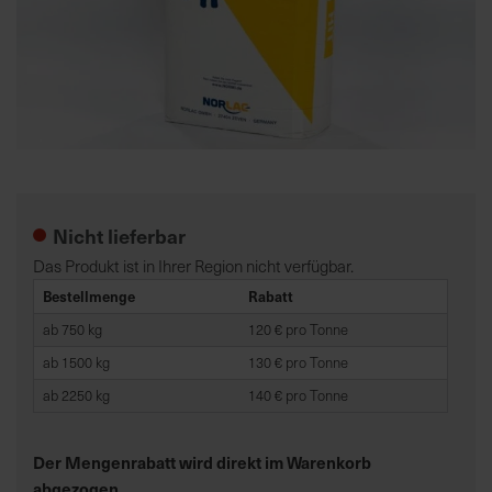
K
o
m
p
e
Zum
t
Anfang
e
der
Nicht lieferbar
n
Bildgalerie
t
springen
Das Produkt ist in Ihrer Region nicht verfügbar.
e
Bestellmenge
Rabatt
B
ab 750 kg
120 € pro Tonne
e
r
ab 1500 kg
130 € pro Tonne
a
ab 2250 kg
140 € pro Tonne
t
u
Der Mengenrabatt wird direkt im Warenkorb
n
g
abgezogen.