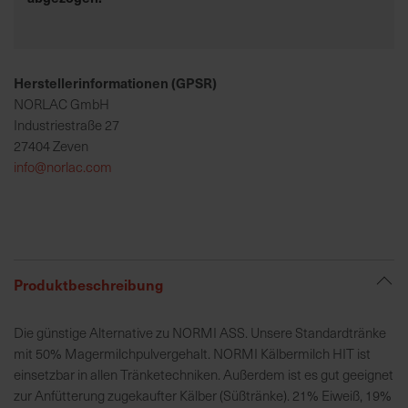
R
e
Herstellerinformationen (GPSR)
g
NORLAC GmbH
i
Industriestraße 27
o
27404 Zeven
n
info@norlac.com
a
l
v
o
r
O
Produktbeschreibung
r
t
Die günstige Alternative zu NORMI ASS. Unsere Standardtränke
mit 50% Magermilchpulvergehalt. NORMI Kälbermilch HIT ist
S
einsetzbar in allen Tränketechniken. Außerdem ist es gut geeignet
c
zur Anfütterung zugekaufter Kälber (Süßtränke). 21% Eiweiß, 19%