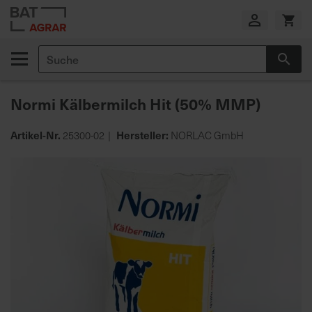
Zum
Inhalt
springen
Suche
Suc
E
i
Normi Kälbermilch Hit (50% MMP)
g
e
n
Artikel-Nr.
Hersteller:
25300-02
NORLAC GmbH
e
Zum
P
Ende
r
der
o
Bildgalerie
d
springen
u
k
t
i
o
n