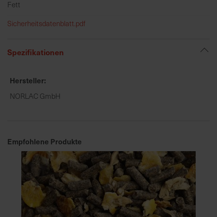
h
Fett
n
Sicherheitsdatenblatt.pdf
e
l
l
Spezifikationen
e
u
Hersteller
n
d
NORLAC GmbH
z
u
v
e
Empfohlene Produkte
r
l
ä
s
s
i
g