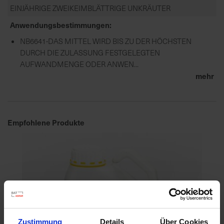
EINJÄHRIGE ZWEIKEIMBLÄTTRIGE UNKRÄUTER
Anwendungsbestimmungen
NB6641-DAS MITTEL WIRD BIS ZU DER HÖCHSTEN
DURCH DIE ZULASSUNG FESTGELEGTEN
AUFWANDMENGE ODER ANWEN...
mehr
Empfohlene Produkte
Zustimmung
Details
Über Cookies