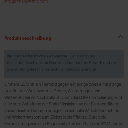
info.germany@fmc.com
R
e
g
i
Produktbeschreibung
o
n
a
Nur für den beruflichen Anwender! Der Besitz des
l
Sachkundenachweises Pflanzenschutz ist zum Erwerb und zur
v
Anwendung des Pflanzenschutzmittels notwendig!
o
r
Omnera LQM ist ein Herbizid gegen einjährige zweikeimblättrige
O
Unkräuter in Weichweizen, Gerste, Winterroggen und
r
Wintertriticale im Nachauflauf. Durch die LQM Formulierung wird
t
eine gute Anhaftung der Spritzflüssigkeit an der Blattoberfläche
gewährleistet. Dadurch erfolgt eine schnelle Wirkstoffaufnehme
S
und Weitertransport zum Zielort in die Pflanze. Durch die
c
Formulierung wird eine Regenfestigkeit innerhalb von 30 Minuten