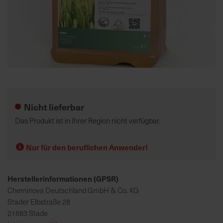
K
o
m
p
e
Zum
t
Anfang
e
der
Nicht lieferbar
n
Bildgalerie
t
springen
Das Produkt ist in Ihrer Region nicht verfügbar.
e
B
Nur für den beruflichen Anwender!
e
r
a
Herstellerinformationen (GPSR)
t
Cheminova Deutschland GmbH & Co. KG
u
Stader Elbstraße 28
n
21683 Stade
g