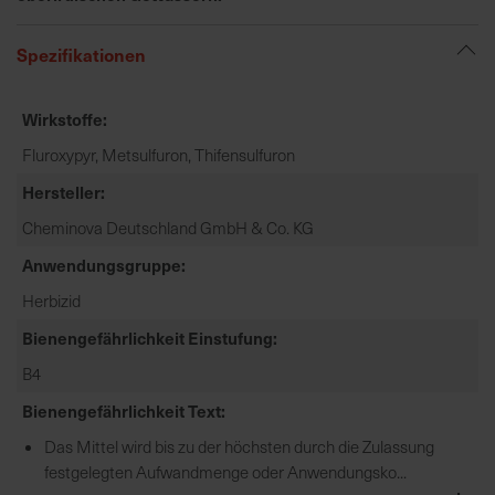
e
L
Spezifikationen
i
e
Wirkstoffe
f
e
Fluroxypyr, Metsulfuron, Thifensulfuron
r
Hersteller
u
n
Cheminova Deutschland GmbH & Co. KG
g
Anwendungsgruppe
Herbizid
Bienengefährlichkeit Einstufung
B4
Bienengefährlichkeit Text
Das Mittel wird bis zu der höchsten durch die Zulassung
festgelegten Aufwandmenge oder Anwendungsko...