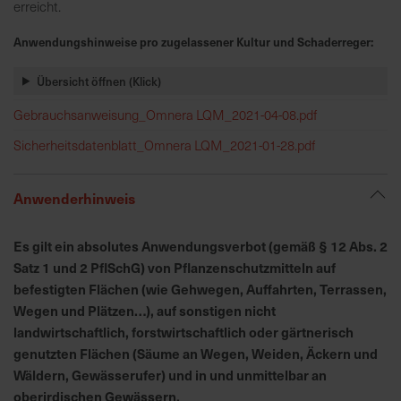
h
erreicht.
n
Anwendungshinweise pro zugelassener Kultur und Schaderreger:
e
l
Übersicht öffnen (Klick)
l
e
Gebrauchsanweisung_Omnera LQM_2021-04-08.pdf
u
Sicherheitsdatenblatt_Omnera LQM_2021-01-28.pdf
n
d
z
Anwenderhinweis
u
v
Es gilt ein absolutes Anwendungsverbot (gemäß § 12 Abs. 2
e
Satz 1 und 2 PflSchG) von Pflanzenschutzmitteln auf
r
befestigten Flächen (wie Gehwegen, Auffahrten, Terrassen,
l
Wegen und Plätzen…), auf sonstigen nicht
ä
landwirtschaftlich, forstwirtschaftlich oder gärtnerisch
s
genutzten Flächen (Säume an Wegen, Weiden, Äckern und
s
Wäldern, Gewässerufer) und in und unmittelbar an
i
g
oberirdischen Gewässern.