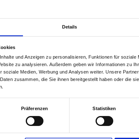
r
mehr
Piktogrammcode
GHS07, GHS09
Signalword
ACHTUNG
Details
Cookies
r
nhalte und Anzeigen zu personalisieren, Funktionen für soziale
Website zu analysieren. Außerdem geben wir Informationen zu I
Zulassungsende
31.01.2028
r soziale Medien, Werbung und Analysen weiter. Unsere Partner
 Daten zusammen, die Sie ihnen bereitgestellt haben oder die s
n.
Präferenzen
Statistiken
r
Zulassungsstatus
Zugelassen
Anwendungsbestimmungen
NB6641-DAS MITTEL WIRD BIS ZU
DER HÖCHSTEN DURCH DIE