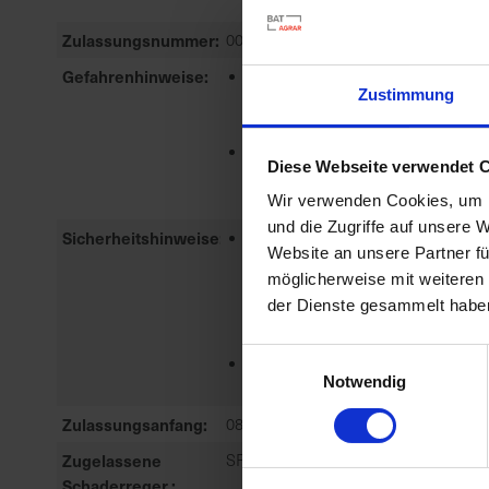
meh
Zulassungsnummer
008249-60
Gefahrenhinweise
EUH208-ENTHÄLT . KANN
Zustimmung
ALLERGISCHE REAKTIONEN
HERVORRUFEN.
EUH401-ZUR VERMEIDUNG VON
Diese Webseite verwendet 
RISIKEN FÜR MEN...
meh
Wir verwenden Cookies, um I
und die Zugriffe auf unsere 
Sicherheitshinweise
P101-IST ÄRZTLICHER RAT
Website an unsere Partner fü
ERFORDERLICH, VERPACKUNG
möglicherweise mit weiteren
ODER
der Dienste gesammelt habe
KENNZEICHNUNGSETIKETT
BEREITHALTEN.
Einwilligungsauswahl
P102-DARF...
Notwendig
meh
Zulassungsanfang
08.08.2018
Zugelassene
SPINNMILBEN-ANDERE
Schaderreger