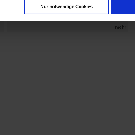
ZULASSUNG FESTGELEGTEN
Nur notwendige Cookies
AUFWANDMENGE ODER
ANWEN...
mehr