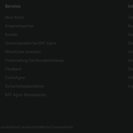
Service
In
Mein Konto
Üb
Ansprechpartner
Ka
Kontakt
Ge
Online bestellen bei BAT Agrar
Zer
Mischfutter bestellen
In
Freischaltung Sachkundenachweis
Inf
Feedback
Da
CarboAgrar
AG
Sicherheitsdatenblätter
Im
BAT Agrar Mindestpreis
sschließlich landwirtschaftliche Unternehmen.