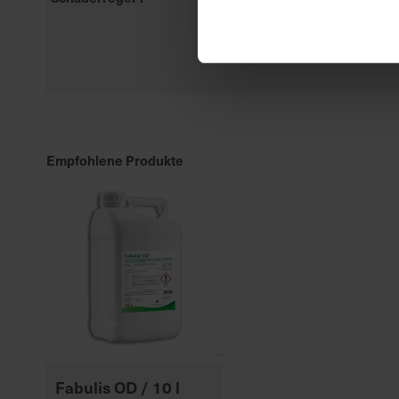
Empfohlene Produkte
Fabulis OD / 10 l