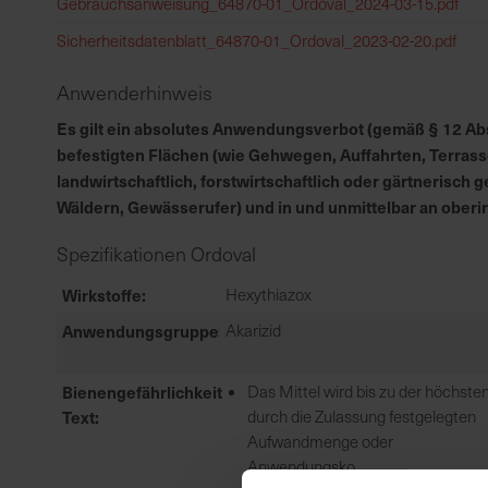
Gebrauchsanweisung_64870-01_Ordoval_2024-03-15.pdf
Sicherheitsdatenblatt_64870-01_Ordoval_2023-02-20.pdf
Anwenderhinweis
Es gilt ein absolutes Anwendungsverbot (gemäß § 12 Abs.
befestigten Flächen (wie Gehwegen, Auffahrten, Terrass
landwirtschaftlich, forstwirtschaftlich oder gärtnerisc
Wäldern, Gewässerufer) und in und unmittelbar an ober
Spezifikationen Ordoval
Wirkstoffe
Hexythiazox
Anwendungsgruppe
Akarizid
Bienengefährlichkeit
Das Mittel wird bis zu der höchste
Text
durch die Zulassung festgelegten
Aufwandmenge oder
Anwendungsko...