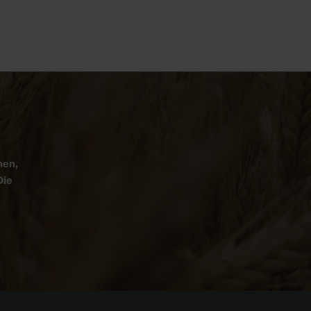
nen,
Die