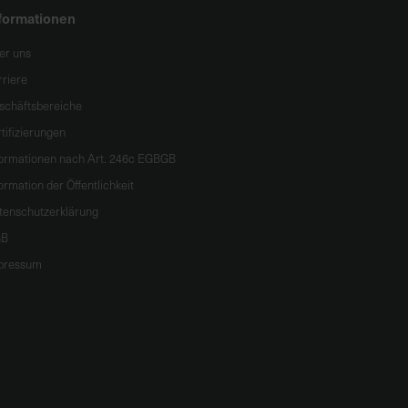
formationen
er uns
rriere
schäftsbereiche
tifizierungen
formationen nach Art. 246c EGBGB
ormation der Öffentlichkeit
tenschutzerklärung
B
pressum