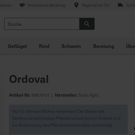
duktion
Kompetente Beratung
Regional vor Ort
Schne
Suche
Suche
Geflügel
Rind
Schwein
Beratung
Übe
Ordoval
Artikel-Nr.
Hersteller:
64870-01
Sumi Agro
Nur für den beruflichen Anwender! Der Besitz des
Sachkundenachweises Pflanzenschutz ist zum Erwerb und
zur Anwendung des Pflanzenschutzmittels notwendig!