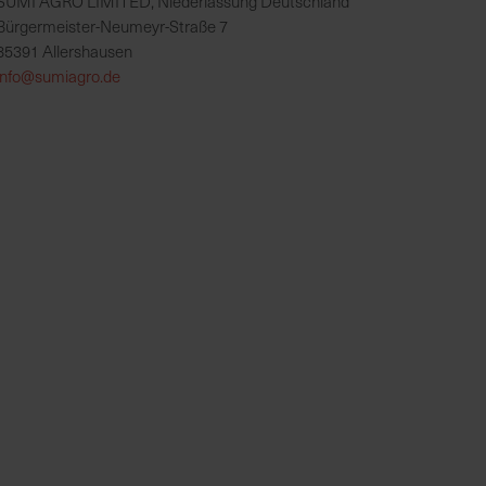
SUMI AGRO LIMITED, Niederlassung Deutschland
Bürgermeister-Neumeyr-Straße 7
85391 Allershausen
info@sumiagro.de