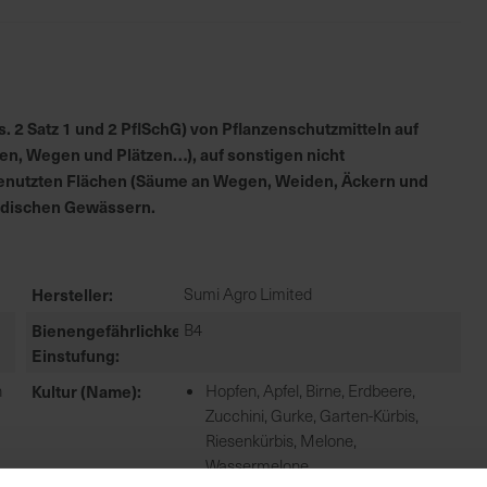
 2 Satz 1 und 2 PflSchG) von Pflanzenschutzmitteln auf
en, Wegen und Plätzen…), auf sonstigen nicht
h genutzten Flächen (Säume an Wegen, Weiden, Äckern und
irdischen Gewässern.
Hersteller
Sumi Agro Limited
Bienengefährlichkeit
B4
Einstufung
n
Kultur (Name)
Hopfen, Apfel, Birne, Erdbeere,
Zucchini, Gurke, Garten-Kürbis,
Riesenkürbis, Melone,
Wassermelone,...