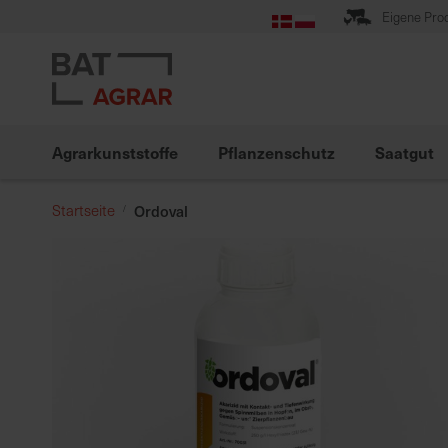
Zum
Eigene Pro
Inhalt
springen
Agrarkunststoffe
Pflanzenschutz
Saatgut
Startseite
Ordoval
Zum
Ende
der
Bildgalerie
springen