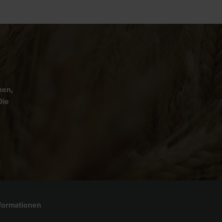
nen,
Die
formationen