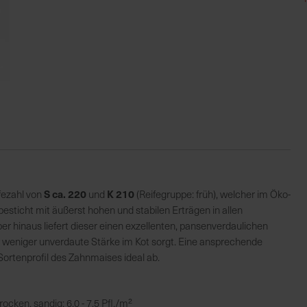
S ca. 220
K 210
ifezahl von
und
(Reifegruppe: früh), welcher im Öko-
sticht mit äußerst hohen und stabilen Erträgen in allen
 hinaus liefert dieser einen exzellenten, pansenverdaulichen
r weniger unverdaute Stärke im Kot sorgt. Eine ansprechende
ortenprofil des Zahnmaises ideal ab.
 trocken, sandig: 6,0 - 7,5 Pfl./m²