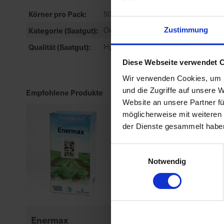
Körner pro Pack
50.000 Körner/Einheit
Kategorie (Saatgut)
Öko Zertifiziertes Saatgut
Zustimmung
Qualität (Saatgut)
Hybride
Diese Webseite verwendet 
Wir verwenden Cookies, um I
und die Zugriffe auf unsere 
Empfohlene Produkte
Website an unsere Partner fü
möglicherweise mit weiteren
der Dienste gesammelt habe
Einwilligungsauswahl
Notwendig
Enermax
P8329