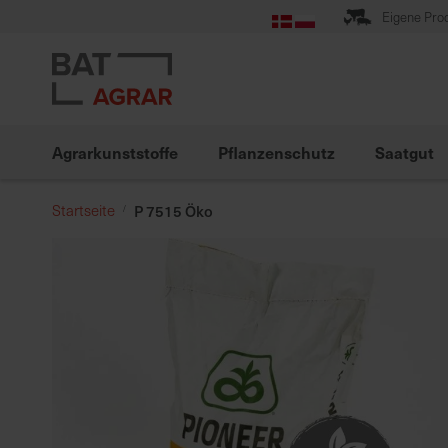
Zum
Eigene Pro
Inhalt
springen
Agrarkunststoffe
Pflanzenschutz
Saatgut
Startseite
P 7515 Öko
Zum
Ende
der
Bildgalerie
springen