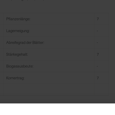
Pflanzenlänge:
7
Lagerneigung:
-
Abreifegrad der Blätter:
-
Stärkegehalt:
7
Biogasausbeute:
-
Kornertrag:
7