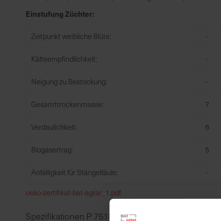
Einstufung Züchter:
Zeitpunkt weibliche Blüte:
-
Kälteempfindlichkeit:
-
Neigung zu Bestockung:
-
Gesamttrockenmasse:
7
Verdaulichkeit:
6
Biogasertrag:
5
Anfälligkeit für Stängelfäule:
-
oeko-zertifikat-bat-agrar_1.pdf
Spezifikationen P 7515 Öko