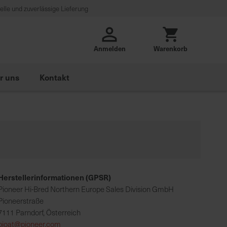
lle und zuverlässige Lieferung
Anmelden
Warenkorb
r uns
Kontakt
Herstellerinformationen (GPSR)
Pioneer Hi-Bred Northern Europe Sales Division GmbH
Pioneerstraße
7111 Parndorf, Österreich
pioat@pioneer.com