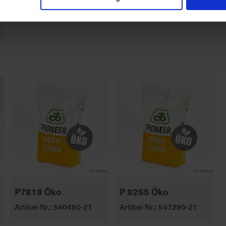
P7818 Öko
P 8255 Öko
Artikel-Nr.: 540490-21
Artikel-Nr.: 547290-21