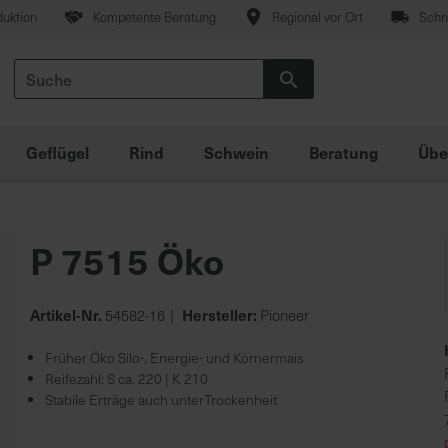
duktion
Kompetente Beratung
Regional vor Ort
Schne
Suche
Suche
Geflügel
Rind
Schwein
Beratung
Übe
P 7515 Öko
Artikel-Nr.
Hersteller:
54582-16
Pioneer
Früher Öko Silo-, Energie- und Körnermais
Reifezahl: S ca. 220 | K 210
Stabile Erträge auch unterTrockenheit