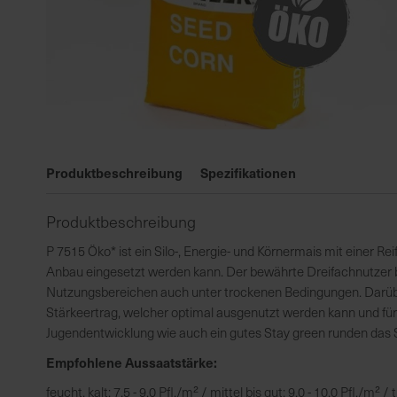
Zum
Anfang
Produktbeschreibung
Spezifikationen
der
Bildgalerie
Produktbeschreibung
springen
P 7515 Öko* ist ein Silo-, Energie- und Körnermais mit einer Re
Anbau eingesetzt werden kann. Der bewährte Dreifachnutzer be
Nutzungsbereichen auch unter trockenen Bedingungen. Darüber
Stärkeertrag, welcher optimal ausgenutzt werden kann und fü
Jugendentwicklung wie auch ein gutes Stay green runden das S
Empfohlene Aussaatstärke:
feucht, kalt: 7,5 - 9,0 Pfl./m² / mittel bis gut: 9,0 - 10,0 Pfl./m² /