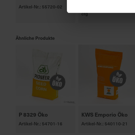
Artikel-Nr.: 55720-02
Artikel-Nr.: 547010-00-
cfg
Ähnliche Produkte
P 8329 Öko
KWS Emporio Öko
Artikel-Nr.: 54701-16
Artikel-Nr.: 540110-21