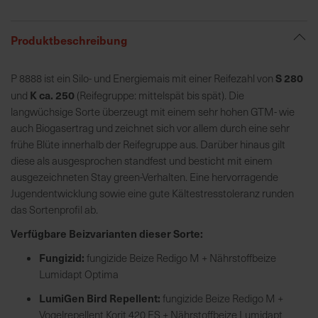
R
Produktbeschreibung
e
g
S 280
P 8888 ist ein Silo- und Energiemais mit einer Reifezahl von
i
K ca. 250
und
(Reifegruppe: mittelspät bis spät). Die
o
langwüchsige Sorte überzeugt mit einem sehr hohen GTM- wie
n
auch Biogasertrag und zeichnet sich vor allem durch eine sehr
a
frühe Blüte innerhalb der Reifegruppe aus. Darüber hinaus gilt
l
diese als ausgesprochen standfest und besticht mit einem
v
ausgezeichneten Stay green-Verhalten. Eine hervorragende
o
Jugendentwicklung sowie eine gute Kältestresstoleranz runden
r
das Sortenprofil ab.
O
r
Verfügbare Beizvarianten dieser Sorte:
t
Fungizid:
fungizide Beize Redigo M + Nährstoffbeize
Lumidapt Optima
S
LumiGen Bird Repellent:
fungizide Beize Redigo M +
c
Vogelrepellent Korit 420 FS + Nährstoffbeize Lumidapt