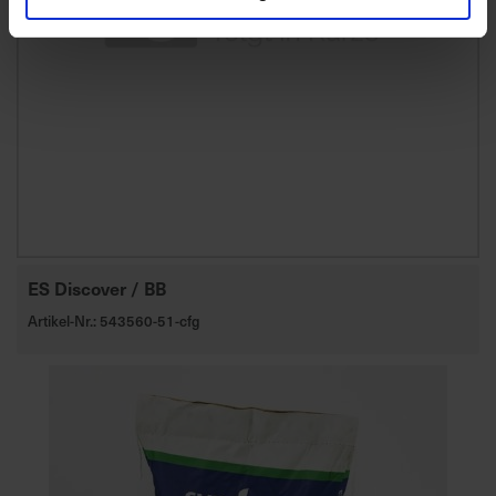
ES Discover / BB
Artikel-Nr.: 543560-51-cfg