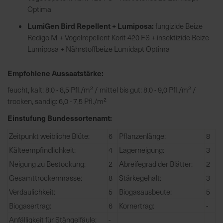
h
Optima
n
e
LumiGen Bird Repellent + Lumiposa:
fungizide Beize
l
Redigo M + Vogelrepellent Korit 420 FS + insektizide Beize
l
Lumiposa + Nährstoffbeize Lumidapt Optima
e
u
Empfohlene Aussaatstärke:
n
feucht, kalt: 8,0 - 8,5 Pfl./m² / mittel bis gut: 8,0 - 9,0 Pfl./m² /
d
trocken, sandig: 6,0 - 7,5 Pfl./m²
z
u
Einstufung Bundessortenamt:
v
Zeitpunkt weibliche Blüte:
6
Pflanzenlänge:
8
e
Kälteempfindlichkeit:
4
Lagerneigung:
3
r
l
Neigung zu Bestockung:
2
Abreifegrad der Blätter:
2
ä
Gesamttrockenmasse:
8
Stärkegehalt:
3
s
Verdaulichkeit:
5
Biogasausbeute:
5
s
Biogasertrag:
6
Kornertrag:
-
i
Anfälligkeit für Stängelfäule:
-
g