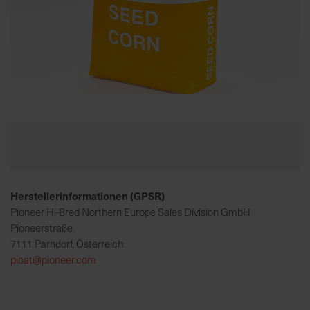
K
o
m
p
e
Zum
t
Anfang
e
der
n
Bildgalerie
t
springen
e
Herstellerinformationen (GPSR)
B
e
Pioneer Hi-Bred Northern Europe Sales Division GmbH
r
Pioneerstraße
a
7111 Parndorf, Österreich
t
pioat@pioneer.com
u
n
g