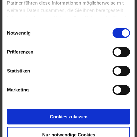
Partner führen diese Informationen möglicherweise mit
weiteren Daten zusammen, die Sie ihnen bereitgestellt
haben oder die sie im Rahmen Ihrer Nutzung der Dienste
gesammelt haben.
Einwilligungsauswahl
Notwendig
Präferenzen
KWS Aveso
Artikel-Nr.: 540181-00-cfg
Statistiken
Marketing
Cookies zulassen
Nur notwendige Cookies