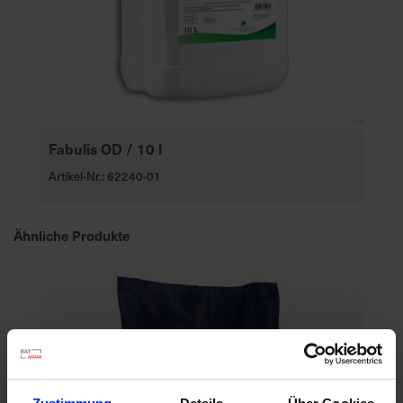
Fabulis OD / 10 l
Artikel-Nr.: 62240-01
Ähnliche Produkte