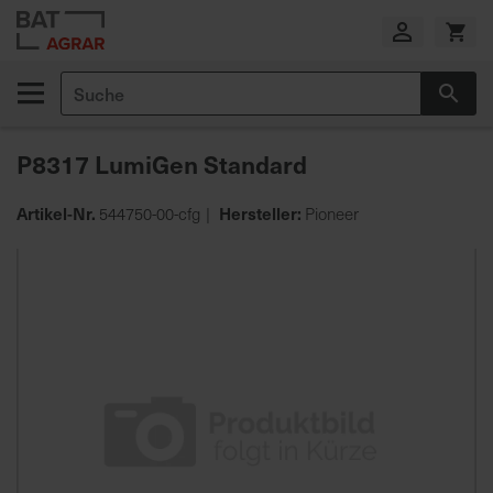
Zum
Inhalt
springen
Suche
Suc
E
i
P8317 LumiGen Standard
g
e
n
Artikel-Nr.
Hersteller:
544750-00-cfg
Pioneer
e
Zum
P
Ende
r
der
o
Bildgalerie
d
springen
u
k
t
i
o
n