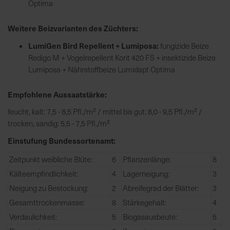
h
Optima
n
e
Weitere Beizvarianten des Züchters:
l
LumiGen Bird Repellent + Lumiposa:
fungizide Beize
l
Redigo M + Vogelrepellent Korit 420 FS + insektizide Beize
e
Lumiposa + Nährstoffbeize Lumidapt Optima
u
n
Empfohlene Aussaatstärke:
d
z
feucht, kalt: 7,5 - 8,5 Pfl./m² / mittel bis gut: 8,0 - 9,5 Pfl./m² /
u
trocken, sandig: 5,5 - 7,5 Pfl./m²
v
Einstufung Bundessortenamt:
e
r
Zeitpunkt weibliche Blüte:
6
Pflanzenlänge:
8
l
Kälteempfindlichkeit:
4
Lagerneigung:
3
ä
Neigung zu Bestockung:
2
Abreifegrad der Blätter:
3
s
Gesamttrockenmasse:
8
Stärkegehalt:
4
s
i
Verdaulichkeit:
5
Biogasausbeute:
5
g