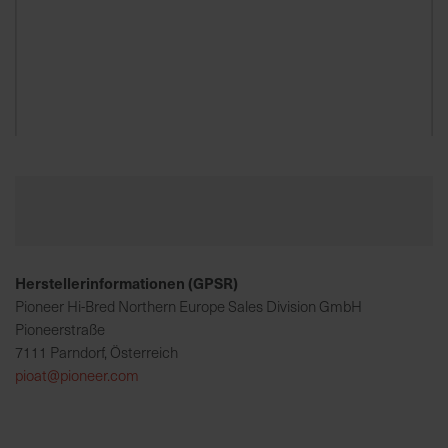
K
o
m
p
e
Zum
t
Anfang
e
der
n
Bildgalerie
t
springen
e
Herstellerinformationen (GPSR)
B
e
Pioneer Hi-Bred Northern Europe Sales Division GmbH
r
Pioneerstraße
a
7111 Parndorf, Österreich
t
pioat@pioneer.com
u
n
g