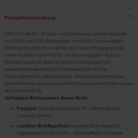
R
Produktbeschreibung
e
g
P 8317 ist ein Silo-, Energie- und Körnermais mit einer Reifezahl
i
von S 250 und K 250 (Reifegruppe: mittelfrüh). Der standfeste
o
Zahnmaistyp besticht mit einem sehr hohen Ertragspotenzial
n
sowie mit Bestnoten im GTM- und Kornertrag (BSA-Note 8).
a
Darüber hinaus gilt dieser als äußerst ertragsstabil und
l
gewährleistet ebenfalls hohe Energieerträge für eine
v
hervorragende Grundfutterqualität. Ein ausgezeichnetes Stay
o
green-Verhalten wie auch exzellente Druscheigenschaften runden
r
das Sortenprofil ab.
O
Verfügbare Beizvarianten dieser Sorte:
r
Fungizid:
t
fungizide Beize Redigo M + Nährstoffbeize
Lumidapt Optima
S
LumiGen Bird Repellent:
fungizide Beize Redigo M +
c
Vogelrepellent Korit 420 FS + Nährstoffbeize Lumidapt