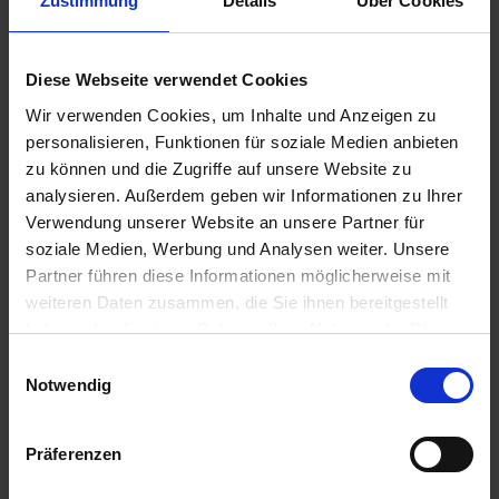
Zustimmung
Details
Über Cookies
Diese Webseite verwendet Cookies
Wir verwenden Cookies, um Inhalte und Anzeigen zu
personalisieren, Funktionen für soziale Medien anbieten
zu können und die Zugriffe auf unsere Website zu
analysieren. Außerdem geben wir Informationen zu Ihrer
Verwendung unserer Website an unsere Partner für
Mas 195 P
soziale Medien, Werbung und Analysen weiter. Unsere
Partner führen diese Informationen möglicherweise mit
Artikel-Nr.: 549510-00-cfg
weiteren Daten zusammen, die Sie ihnen bereitgestellt
haben oder die sie im Rahmen Ihrer Nutzung der Dienste
gesammelt haben.
Einwilligungsauswahl
Notwendig
Präferenzen