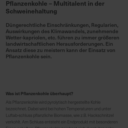
Pflanzenkohle – Multitalent in der
Schweinehaltung
K
o
Düngerechtliche Einschränkungen, Regularien,
m
Auswirkungen des Klimawandels, zunehmende
p
Wetter-kapriolen, etc. führen zu immer größeren
e
landwirtschaftlichen Herausforderungen. Ein
t
Ansatz diese zu meistern kann der Einsatz von
e
Pflanzenkohle sein.
n
t
e
B
e
Was ist Pflanzenkohle überhaupt?
r
a
Als Pflanzenkohle wird pyrolytisch hergestellte Kohle
t
bezeichnet. Dabei wird bei hohen Temperaturen und unter
u
Luftab-schluss pflanzliche Biomasse, wie z.B. Hackschnitzel
n
verkohlt. Am Schluss entsteht ein Endprodukt mit besonderen
g