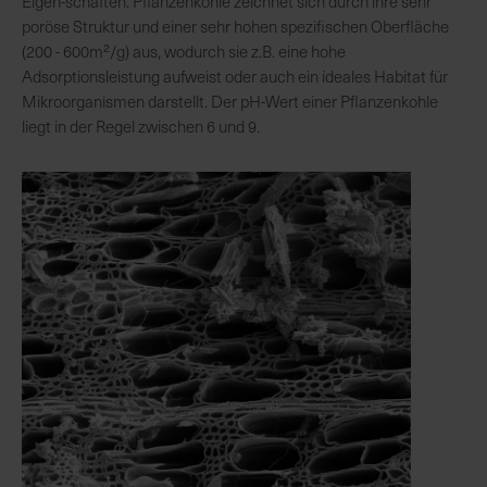
Eigen-schaften. Pflanzenkohle zeichnet sich durch ihre sehr
poröse Struktur und einer sehr hohen spezifischen Oberfläche
(200 - 600m²/g) aus, wodurch sie z.B. eine hohe
R
Adsorptionsleistung aufweist oder auch ein ideales Habitat für
e
Mikroorganismen darstellt. Der pH-Wert einer Pflanzenkohle
g
liegt in der Regel zwischen 6 und 9.
i
o
n
a
l
v
o
r
O
r
t
S
c