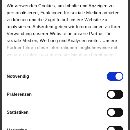
Stallhygiene
Wir verwenden Cookies, um Inhalte und Anzeigen zu
- Gesteigerte Fresslust
personalisieren, Funktionen für soziale Medien anbieten
möglich
zu können und die Zugriffe auf unsere Website zu
analysieren. Außerdem geben wir Informationen zu Ihrer
Stall
- Aufnahme des Urins
NovoTerra
Verwendung unserer Website an unsere Partner für
und den darin gelösten
soziale Medien, Werbung und Analysen weiter. Unsere
Nährstoffen
Partner führen diese Informationen möglicherweise mit
- Reduktion der
weiteren Daten zusammen, die Sie ihnen bereitgestellt
Bakterienbildung und -
haben oder die sie im Rahmen Ihrer Nutzung der Dienste
vermehrung
gesammelt haben.
Einwilligungsauswahl
- Reduktion der
Notwendig
Geruchsbelastung in den
Ställen
- Verringerung von
Präferenzen
Klauenkrankheiten
Gülle
- Bindet Nährstoffe der
NovoTerra
Statistiken
Gülle in
pflanzenverfügbarer