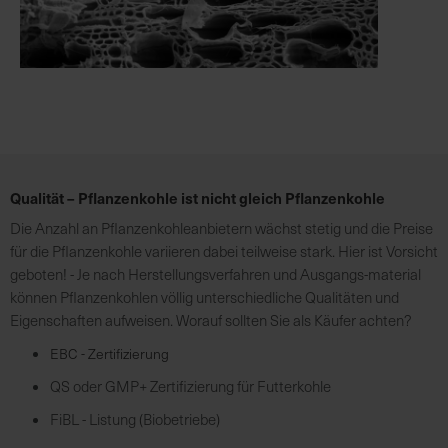
h
n
e
l
l
e
u
n
d
Qualität – Pflanzenkohle ist nicht gleich Pflanzenkohle
z
Die Anzahl an Pflanzenkohleanbietern wächst stetig und die Preise
u
für die Pflanzenkohle variieren dabei teilweise stark. Hier ist Vorsicht
v
geboten! - Je nach Herstellungsverfahren und Ausgangs-material
e
können Pflanzenkohlen völlig unterschiedliche Qualitäten und
r
Eigenschaften aufweisen. Worauf sollten Sie als Käufer achten?
l
ä
EBC - Zertifizierung
s
QS oder GMP+ Zertifizierung für Futterkohle
s
i
FiBL - Listung (Biobetriebe)
g