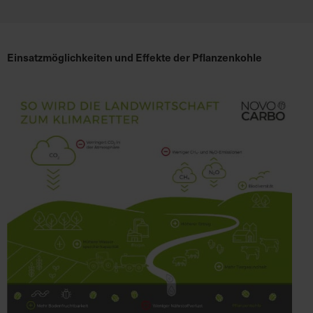
e
L
i
Einsatzmöglichkeiten und Effekte der Pflanzenkohle
e
f
e
r
u
n
g