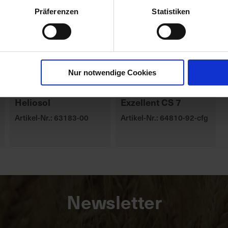
Präferenzen
Statistiken
Nur notwendige Cookies
Heliosol
Exzellent CS 7
Artikel-Nr.: 63183-00
Artikel-Nr.: 64810-92-cfg
Newsletter