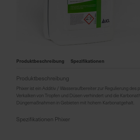
Zum
Anfang
Produktbeschreibung
Spezifikationen
der
Bildgalerie
Produktbeschreibung
springen
Phixer ist ein Additiv / Wasseraufbereiter zur Regulierung de
Verkalken von Tropfen und Düsen verhindert und die Karbonathär
Düngemaßnahmen in Gebieten mit hohem Karbonatgehalt.
Spezifikationen Phixer