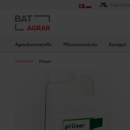
Zum
Eigene Pro
Inhalt
springen
Agrarkunststoffe
Pflanzenschutz
Saatgut
Startseite
Phixer
Zum
Ende
der
Bildgalerie
springen