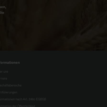
nen,
Die
formationen
er uns
rriere
schäftsbereiche
tifizierungen
formationen nach Art. 246c EGBGB
ormation der Öffentlichkeit