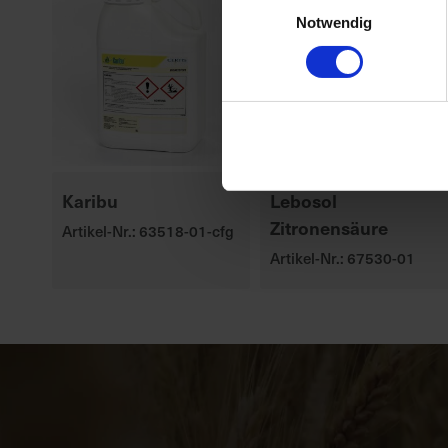
Notwendig
Karibu
Lebosol
Zitronensäure
Artikel-Nr.: 63518-01-cfg
Artikel-Nr.: 67530-01