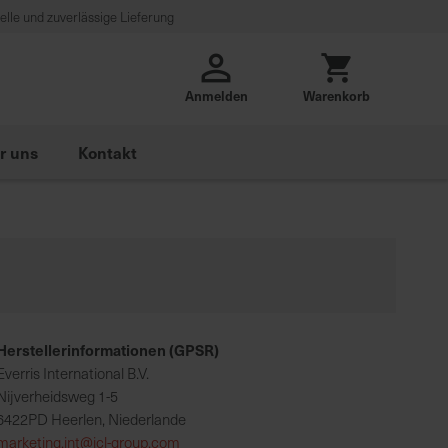
lle und zuverlässige Lieferung
Anmelden
Warenkorb
r uns
Kontakt
Herstellerinformationen (GPSR)
Everris International B.V.
Nijverheidsweg 1-5
6422PD Heerlen, Niederlande
marketing.int@icl-group.com