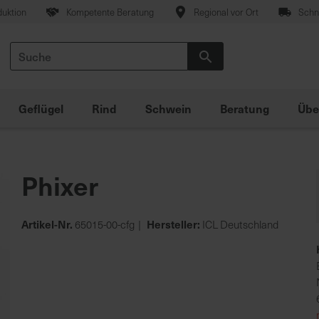
duktion
Kompetente Beratung
Regional vor Ort
Schne
Suche
Suche
Geflügel
Rind
Schwein
Beratung
Übe
Phixer
Artikel-Nr.
Hersteller:
65015-00-cfg
ICL Deutschland