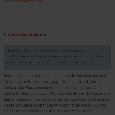
info.germany@fmc.com
R
e
g
i
Produktbeschreibung
o
n
a
Nur für den beruflichen Anwender! Der Besitz des
l
Sachkundenachweises Pflanzenschutz ist zum Erwerb und zur
v
Anwendung des Pflanzenschutzmittels notwendig!
o
r
Pointer SX ist aufgrund seiner einfachen Mischbarkeit und breiten
O
Zulassung als Problemlösung gegen Kornblume und Distel in
r
nahezu jede Pflanzenschutzmaßnahme zu integrieren. Der
t
Wirkstoff Tribenuron (482,3 g/kg) wird schnell über die Wurzel und
Blätter aufgenommen, sodass direkt der Wachstumsstillstand an
S
Wurzel und Spross eintritt. Die Aufwandmenge beträgt 60 g/ha.
c
Der Absterbeprozess kann sich über mehrere Wochen