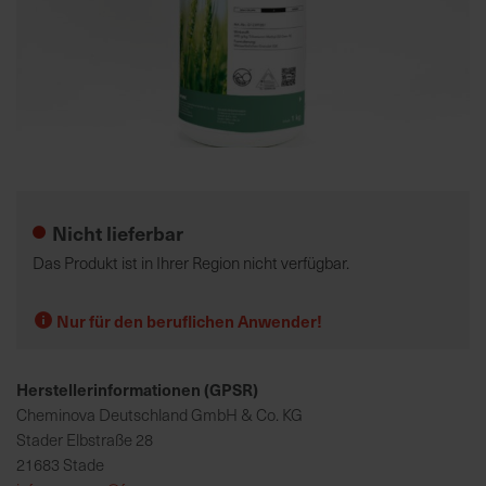
K
o
m
p
e
Zum
t
Anfang
e
der
Nicht lieferbar
n
Bildgalerie
t
springen
Das Produkt ist in Ihrer Region nicht verfügbar.
e
B
Nur für den beruflichen Anwender!
e
r
a
Herstellerinformationen (GPSR)
t
Cheminova Deutschland GmbH & Co. KG
u
Stader Elbstraße 28
n
21683 Stade
g