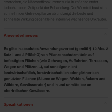
h
erstrecken, die Nährstoffkonkurrenz zur Kulturpflanze endet
n
jedoch ab dem Zeitpunkt der Behandlung. Der Wirkstoff baut sich
e
schnell in der Getreidepflanze ab und zeigt die beste und
l
schnellste Wirkung gegen kleine, intensive wachsende Unkräuter.
l
e
Anwenderhinweis
u
n
d
Es gilt ein absolutes Anwendungsverbot (gemäß § 12 Abs. 2
z
Satz 1 und 2 PflSchG) von Pflanzenschutzmitteln auf
u
befestigten Flächen (wie Gehwegen, Auffahrten, Terrassen,
v
Wegen und Plätzen…), auf sonstigen nicht
e
landwirtschaftlich, forstwirtschaftlich oder gärtnerisch
r
genutzten Flächen (Säume an Wegen, Weiden, Äckern und
l
Wäldern, Gewässerufer) und in und unmittelbar an
ä
oberirdischen Gewässern.
s
s
Spezifikationen
i
g