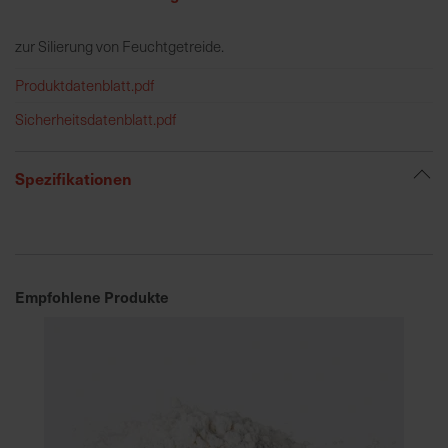
zur Silierung von Feuchtgetreide.
R
e
Produktdatenblatt.pdf
g
Sicherheitsdatenblatt.pdf
i
o
n
Spezifikationen
a
l
v
o
r
Empfohlene Produkte
O
r
t
S
c