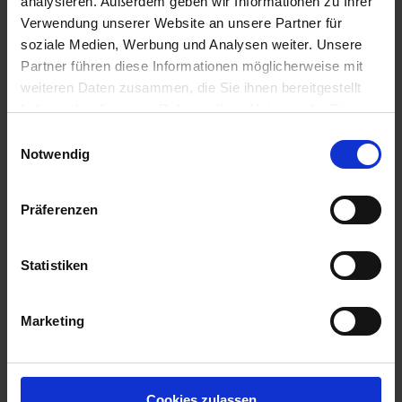
analysieren. Außerdem geben wir Informationen zu Ihrer
Verwendung unserer Website an unsere Partner für
soziale Medien, Werbung und Analysen weiter. Unsere
Partner führen diese Informationen möglicherweise mit
weiteren Daten zusammen, die Sie ihnen bereitgestellt
haben oder die sie im Rahmen Ihrer Nutzung der Dienste
gesammelt haben.
Einwilligungsauswahl
Notwendig
Präferenzen
Statistiken
Ameisensäure 85% 1000 kg IBC
Marketing
Artikel-Nr.: 21005-00
%
Cookies zulassen