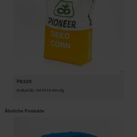
e
L
i
e
f
e
r
u
n
g
P8329
Artikel-Nr.: 547010-00-cfg
Ähnliche Produkte