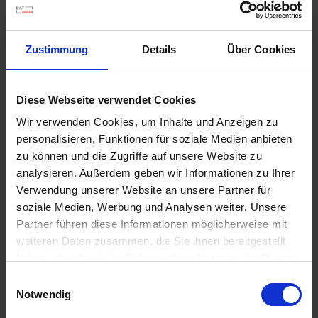
Zustimmung
Details
Über Cookies
Diese Webseite verwendet Cookies
Wir verwenden Cookies, um Inhalte und Anzeigen zu
personalisieren, Funktionen für soziale Medien anbieten
zu können und die Zugriffe auf unsere Website zu
analysieren. Außerdem geben wir Informationen zu Ihrer
Verwendung unserer Website an unsere Partner für
soziale Medien, Werbung und Analysen weiter. Unsere
Partner führen diese Informationen möglicherweise mit
weiteren Daten zusammen, die Sie ihnen bereitgestellt
haben oder die sie im Rahmen Ihrer Nutzung der Dienste
BAT Pro Propy-Mix / 200 kg
gesammelt haben.
Einwilligungsauswahl
Artikel-Nr.: 21334-03
Notwendig