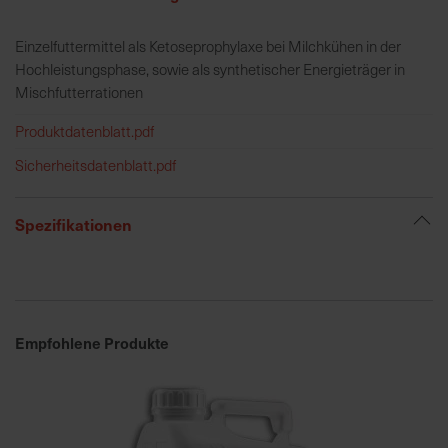
Einzelfuttermittel als Ketoseprophylaxe bei Milchkühen in der
R
Hochleistungsphase, sowie als synthetischer Energieträger in
e
Mischfutterrationen
g
i
Produktdatenblatt.pdf
o
Sicherheitsdatenblatt.pdf
n
a
l
Spezifikationen
v
o
r
O
r
Empfohlene Produkte
t
S
c