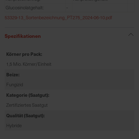
e
Glucosinolatgehalt:
-
L
53329-13_Sortenbezeichnung_PT275_2024-06-10.pdf
i
e
f
Spezifikationen
e
r
Körner pro Pack
u
n
1,5 Mio. Körner/Einheit
g
Beize
Fungizid
Kategorie (Saatgut)
Zertifiziertes Saatgut
Qualität (Saatgut)
Hybride