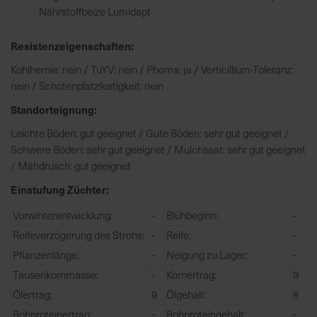
h
Nährstoffbeize Lumidapt
n
e
Resistenzeigenschaften:
l
l
Kohlhernie: nein / TuYV: nein / Phoma: ja / Verticillium-Toleranz:
e
nein / Schotenplatzfestigkeit: nein
u
Standorteignung:
n
Leichte Böden: gut geeignet / Gute Böden: sehr gut geeignet /
d
Schwere Böden: sehr gut geeignet / Mulchsaat: sehr gut geeignet
z
/ Mähdrusch: gut geeignet
u
v
Einstufung Züchter:
e
r
Vorwinterentwicklung:
-
Blühbeginn:
-
l
Reifeverzögerung des Strohs:
-
Reife:
-
ä
Pflanzenlänge:
-
Neigung zu Lager:
-
s
Tausenkornmasse:
-
Kornertrag:
9
s
Ölertrag:
9
Ölgehalt:
8
i
g
Rohproteinertrag:
-
Rohproteingehalt:
-