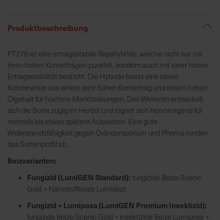
R
Produktbeschreibung
e
g
PT275 ist eine ertragsstabile Rapshybride, welche nicht nur mit
i
ihren hohen Kornerträgen punktet, sondern auch mit einer hohen
o
Ertragsstabilität besticht. Die Hybride bietet eine ideale
n
Kombination aus einem sehr hohen Kornertrag und einem hohen
a
Ölgehalt für höchste Marktleistungen. Des Weiteren entwickelt
l
sich die Sorte zügig im Herbst und eignet sich hervorragend für
v
normale bis etwas spätere Aussaaten. Eine gute
o
Widerstandsfähigkeit gegen Cylindorsporium und Phoma runden
r
das Sortenprofil ab.
O
Beizvarianten:
r
t
Fungizid (LumiGEN Standard):
fungizide Beize Scenic
Gold + Nährstoffbeize Lumidapt
S
Fungizid + Lumiposa (LumiGEN Premium Insektizid):
c
fungizide Beize Scenic Gold + insektizide Beize Lumiposa +