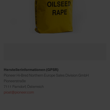
K
o
m
p
e
Zum
t
Anfang
e
der
n
Bildgalerie
t
springen
e
Herstellerinformationen (GPSR)
B
e
Pioneer Hi-Bred Northern Europe Sales Division GmbH
r
Pioneerstraße
a
7111 Parndorf, Österreich
t
pioat@pioneer.com
u
n
g