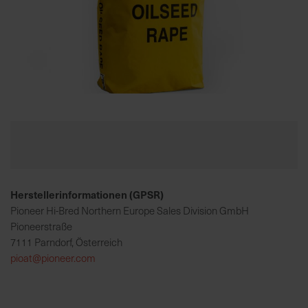
K
o
m
p
e
Zum
t
Anfang
e
der
n
Bildgalerie
t
springen
e
Herstellerinformationen (GPSR)
B
e
Pioneer Hi-Bred Northern Europe Sales Division GmbH
r
Pioneerstraße
a
7111 Parndorf, Österreich
t
pioat@pioneer.com
u
n
g