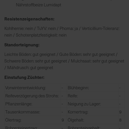
h
Nährstoffbeize Lumidapt
n
e
Resistenzeigenschaften:
l
l
Kohlhernie: nein / TuYV: nein / Phoma: ja / Verticillium-Toleranz:
e
nein / Schotenplatzfestigkeit: nein
u
Standorteignung:
n
Leichte Böden: gut geeignet / Gute Böden: sehr gut geeignet /
d
Schwere Böden: sehr gut geeignet / Mulchsaat: sehr gut geeignet
z
/ Mähdrusch: gut geeignet
u
v
Einstufung Züchter:
e
r
Vorwinterentwicklung:
-
Blühbeginn:
-
l
Reifeverzögerung des Strohs:
-
Reife:
-
ä
Pflanzenlänge:
-
Neigung zu Lager:
-
s
Tausenkornmasse:
-
Kornertrag:
9
s
Ölertrag:
9
Ölgehalt:
8
i
g
Rohproteinertrag:
-
Rohproteingehalt:
-