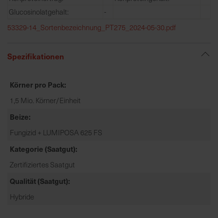
e
Glucosinolatgehalt:
-
L
53329-14_Sortenbezeichnung_PT275_2024-05-30.pdf
i
e
f
Spezifikationen
e
r
Körner pro Pack
u
n
1,5 Mio. Körner/Einheit
g
Beize
Fungizid + LUMIPOSA 625 FS
Kategorie (Saatgut)
Zertifiziertes Saatgut
Qualität (Saatgut)
Hybride