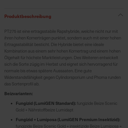
R
Produktbeschreibung
e
g
PT275 ist eine ertragsstabile Rapshybride, welche nicht nur mit
i
ihren hohen Kornerträgen punktet, sondern auch mit einer hohen
o
Ertragsstabilität besticht. Die Hybride bietet eine ideale
n
Kombination aus einem sehr hohen Kornertrag und einem hohen
a
Ölgehalt für höchste Marktleistungen. Des Weiteren entwickelt
l
sich die Sorte zügig im Herbst und eignet sich hervorragend für
v
normale bis etwas spätere Aussaaten. Eine gute
o
Widerstandsfähigkeit gegen Cylindorsporium und Phoma runden
r
das Sortenprofil ab.
O
Beizvarianten:
r
t
Fungizid (LumiGEN Standard):
fungizide Beize Scenic
Gold + Nährstoffbeize Lumidapt
S
Fungizid + Lumiposa (LumiGEN Premium Insektizid):
c
fungizide Beize Scenic Gold + insektizide Beize Lumiposa +