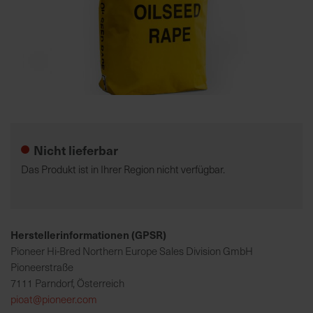
K
o
m
p
e
Zum
t
Anfang
e
der
Nicht lieferbar
n
Bildgalerie
t
springen
Das Produkt ist in Ihrer Region nicht verfügbar.
e
B
e
r
Herstellerinformationen (GPSR)
a
Pioneer Hi-Bred Northern Europe Sales Division GmbH
t
Pioneerstraße
u
7111 Parndorf, Österreich
n
pioat@pioneer.com
g