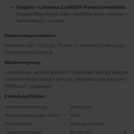
h
Fungizid + Lumiposa (LumiGEN Premium Insektizid):
n
fungizide Beize Scenic Gold + insektizide Beize Lumiposa +
e
Nährstoffbeize Lumidapt
l
l
Resistenzeigenschaften:
e
u
Kohlhernie: nein / TuYV: ja / Phoma: ja / Verticillium-Toleranz: ja /
n
Schotenplatzfestigkeit: ja
d
Standorteignung:
z
u
Leichte Böden: sehr gut geeignet / Gute Böden: sehr gut geeignet
v
/ Schwere Böden: sehr gut geeignet / Mulchsaat: gut geeignet /
e
Mähdrusch: gut geeignet
r
Einstufung Züchter:
l
ä
Vorwinterentwicklung:
-
Blühbeginn:
-
s
Reifeverzögerung des Strohs:
-
Reife:
-
s
Pflanzenlänge:
-
Neigung zu Lager:
-
i
Tausenkornmasse:
-
Kornertrag:
8
g