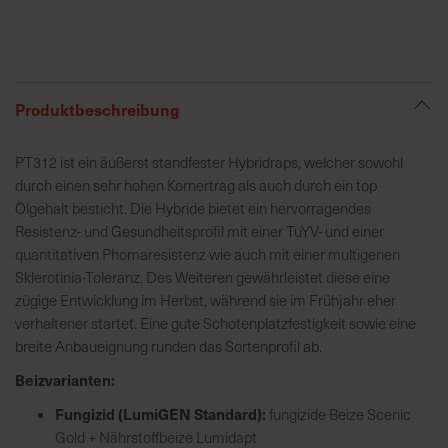
R
e
g
Produktbeschreibung
i
o
PT312 ist ein äußerst standfester Hybridraps, welcher sowohl
n
durch einen sehr hohen Kornertrag als auch durch ein top
a
Ölgehalt besticht. Die Hybride bietet ein hervorragendes
l
Resistenz- und Gesundheitsprofil mit einer TuYV- und einer
v
quantitativen Phomaresistenz wie auch mit einer multigenen
o
Sklerotinia-Toleranz. Des Weiteren gewährleistet diese eine
r
zügige Entwicklung im Herbst, während sie im Frühjahr eher
O
verhaltener startet. Eine gute Schotenplatzfestigkeit sowie eine
r
breite Anbaueignung runden das Sortenprofil ab.
t
Beizvarianten:
S
Fungizid (LumiGEN Standard):
fungizide Beize Scenic
c
Gold + Nährstoffbeize Lumidapt