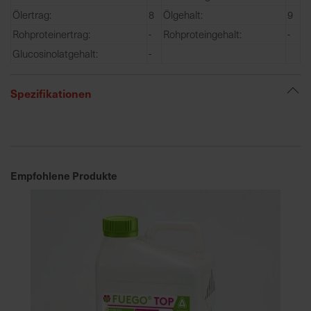
e
Ölertrag:
8
Ölgehalt:
9
L
Rohproteinertrag:
-
Rohproteingehalt:
-
i
Glucosinolatgehalt:
-
e
f
e
Spezifikationen
r
u
n
g
Empfohlene Produkte