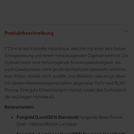
R
e
g
Produktbeschreibung
i
o
PT314 ist ein frühreifer Hybridraps, welcher mit einer sehr hohen
n
Ertragsleistung und einem herausragenden Ölgehalt besticht. Die
a
Hybride bietet eine hervorragende Schotenplatzfestigkeit, die
l
auch Gewitterböen ohne große Kornverluste übersteht und trotz
v
ihrer frühen Abreife nicht ausfällt. Des Weiteren überzeugt diese
o
mit idealen Resistenzeigenschaften gegenüber TuYV- und RLM7-
r
Phoma. Eine gute Entwicklung im Herbst rundet das Sortenprofil
O
der wüchsigen Hybride ab.
r
t
Beizvarianten:
Fungizid (LumiGEN Standard):
fungizide Beize Scenic
S
Gold + Nährstoffbeize Lumidapt
c
Fungizid + Lumiposa (LumiGEN Premium Insektizid):