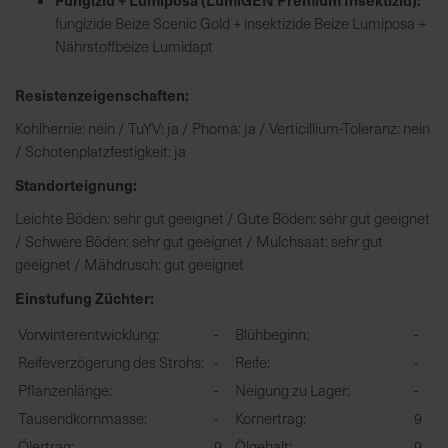
h
fungizide Beize Scenic Gold + insektizide Beize Lumiposa +
n
Nährstoffbeize Lumidapt
e
l
Resistenzeigenschaften:
l
e
Kohlhernie: nein / TuYV: ja / Phoma: ja / Verticillium-Toleranz: nein
u
/ Schotenplatzfestigkeit: ja
n
Standorteignung:
d
z
Leichte Böden: sehr gut geeignet / Gute Böden: sehr gut geeignet
u
/ Schwere Böden: sehr gut geeignet / Mulchsaat: sehr gut
v
geeignet / Mähdrusch: gut geeignet
e
Einstufung Züchter:
r
l
Vorwinterentwicklung:
-
Blühbeginn:
-
ä
Reifeverzögerung des Strohs:
-
Reife:
-
s
Pflanzenlänge:
-
Neigung zu Lager:
-
s
Tausendkornmasse:
-
Kornertrag:
9
i
g
Ölertrag:
9
Ölgehalt:
9