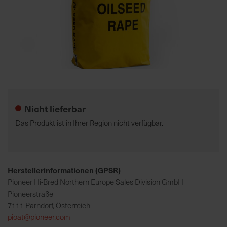
K
o
m
p
e
Zum
t
Anfang
e
der
Nicht lieferbar
n
Bildgalerie
t
springen
Das Produkt ist in Ihrer Region nicht verfügbar.
e
B
e
r
Herstellerinformationen (GPSR)
a
Pioneer Hi-Bred Northern Europe Sales Division GmbH
t
Pioneerstraße
u
7111 Parndorf, Österreich
n
pioat@pioneer.com
g