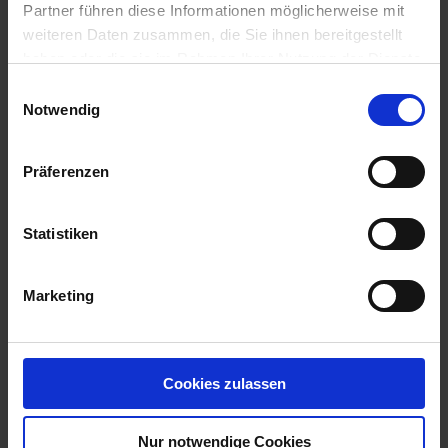
Partner führen diese Informationen möglicherweise mit
weiteren Daten zusammen, die Sie ihnen bereitgestellt
haben oder die sie im Rahmen Ihrer Nutzung der Dienste
gesammelt haben.
Einwilligungsauswahl
Notwendig
Präferenzen
Statistiken
Artemis
Artikel-Nr.: 53318-03-cfg
Marketing
Cookies zulassen
Nur notwendige Cookies