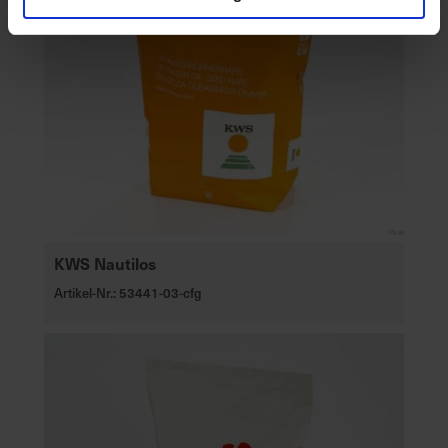
KWS Nautilos
Artikel-Nr.: 53441-03-cfg