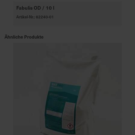
e
Fabulis OD / 10 l
L
Artikel-Nr.: 62240-01
i
e
f
Ähnliche Produkte
e
r
u
n
g