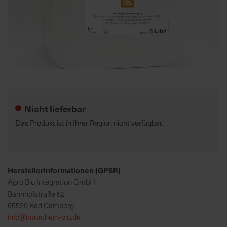
K
o
m
p
e
Zum
t
Anfang
e
der
Nicht lieferbar
n
Bildgalerie
t
springen
Das Produkt ist in Ihrer Region nicht verfügbar.
e
B
e
r
Herstellerinformationen (GPSR)
a
Agro Bio Integration GmbH
t
Bahnhofstraße 52
u
65520 Bad Camberg
n
info@intrachem-bio.de
g