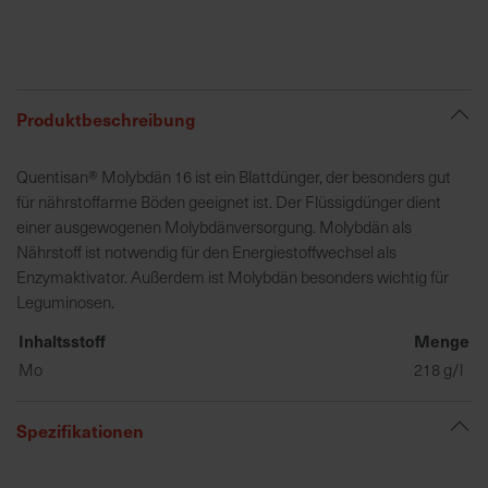
R
e
g
Produktbeschreibung
i
o
Quentisan® Molybdän 16 ist ein Blattdünger, der besonders gut
n
für nährstoffarme Böden geeignet ist. Der Flüssigdünger dient
a
einer ausgewogenen Molybdänversorgung. Molybdän als
l
Nährstoff ist notwendig für den Energiestoffwechsel als
v
Enzymaktivator. Außerdem ist Molybdän besonders wichtig für
o
Leguminosen.
r
O
Inhaltsstoff
Menge
r
Mo
218 g/l
t
Spezifikationen
S
c