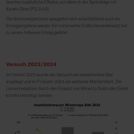
brachte zusätzliche Effekte, vor allem in der Spritzfolge mit
e
Karate Zeon (PG 3,4,5).
L
i
Die Boniturergebnisse spiegelten sich anschließend auch im
e
Ertragsergebnis wieder. Ein minimierter Erdflohlarvenbesatz hat
f
zu einem höheren Ertrag geführt.
e
r
u
n
Versuch 2023/2024
g
Im Herbst 2023 wurde der Versuch ein wiederholtes Mal
angelegt und im Frühjahr 2024 ein weiteres Mal bonitiert. Die
Larvenreduktion durch den Einsatz von Minecto Gold oder Exirel
konnte bestätigt werden.