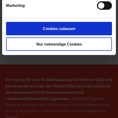
Marketing
Cookies zulassen
Die mit Minecto Gold oder Exirel behandelten Flächen (Mitte)
haben sich durch eine deutlich gleichmäßigere und frühere Blüte
ausgezeichnet.
Nur notwendige Cookies
Der Antrag für eine Notfallzulassung für Minecto Gold und
Exirel wurde auch für den Herbst 2024 gestellt und durch
das Bundesamt für Verbraucherschutz und
Lebensmittelsicherheit zugelassen.
Somit darf Exirel im
Zeitraum 14. August bis 11. Dezember 2024 und Minecto Gold
vom 15. August bis 12. Dezember 2024 in Raps angewendet
werden.