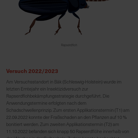
R
e
g
i
o
Rapserdfloh
n
a
l
Versuch 2022/2023
v
o
Am Versuchsstandort in Bäk (Schleswig-Holstein) wurde im
r
letzten Erntejahr ein Insektizidversuch zur
O
Rapserdflohbekämpfungsstrategie durchgeführt. Die
r
Anwendungstermine erfolgten nach dem
t
Schadschwellenprinzip. Zum ersten Applikationstermin (T1) am
22.09.2022 konnte der Fraßschaden an den Pflanzen auf 10 %
bonitiert werden. Zum zweiten Applikationstermin (T2) am
S
11.10.2022 befanden sich knapp 50 Rapserdflöhe innerhalb von
c