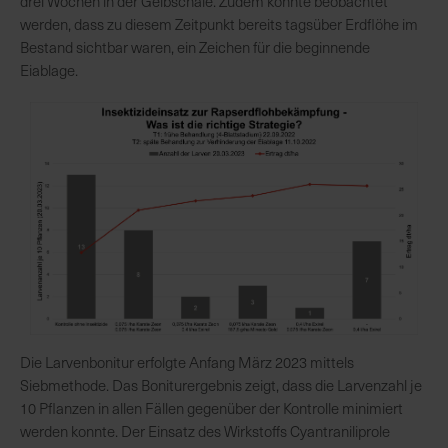
drei Wochen in der Gelbschale. Zudem konnte beobachtet
h
werden, dass zu diesem Zeitpunkt bereits tagsüber Erdflöhe im
n
Bestand sichtbar waren, ein Zeichen für die beginnende
e
Eiablage.
l
l
e
u
n
d
z
u
v
e
r
l
ä
Die Larvenbonitur erfolgte Anfang März 2023 mittels
s
Siebmethode. Das Boniturergebnis zeigt, dass die Larvenzahl je
s
10 Pflanzen in allen Fällen gegenüber der Kontrolle minimiert
i
werden konnte. Der Einsatz des Wirkstoffs Cyantraniliprole
g