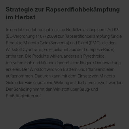
Strategie zur Rapserdflohbekämpfung
im Herbst
K
o
m
In den letzten Jahren gab es eine Notfallzulassung gem. Art 53
p
(EU-Verordnung 1107/2009) zur Rapserdflohbekämpfung für die
e
Produkte Minecto Gold (Syngenta) und Exirel (FMC), die den
t
Wirkstoff Cyantraniliprole (bekannt aus der Lumiposa-Beize)
e
enthalten. Die Produkte wirken, anders als Pyrethroide,
n
teilsystemisch und können dadurch eine längere Dauerwirkung
t
erzielen. Der Wirkstoff wird von Blättern und Pflanzenstielen
e
aufgenommen. Dadurch kann mit dem Einsatz von Minecto
B
Gold oder Exirel auch eine Wirkung auf die Larven erzielt werden.
e
Der Schädling nimmt den Wirkstoff über Saug- und
r
Fraßtätigkeiten auf.
a
t
u
n
g