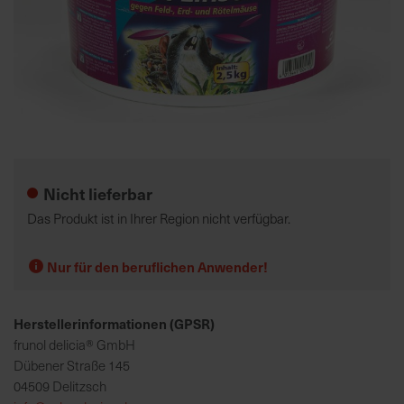
K
o
m
p
e
Zum
t
Anfang
e
der
Nicht lieferbar
n
Bildgalerie
t
springen
Das Produkt ist in Ihrer Region nicht verfügbar.
e
B
Nur für den beruflichen Anwender!
e
r
a
Herstellerinformationen (GPSR)
t
frunol delicia® GmbH
u
Dübener Straße 145
n
04509 Delitzsch
g