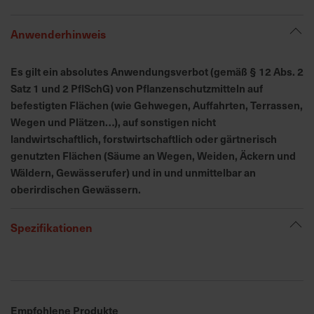
h
n
Anwenderhinweis
e
l
l
Es gilt ein absolutes Anwendungsverbot (gemäß § 12 Abs. 2
e
Satz 1 und 2 PflSchG) von Pflanzenschutzmitteln auf
u
befestigten Flächen (wie Gehwegen, Auffahrten, Terrassen,
n
Wegen und Plätzen…), auf sonstigen nicht
d
landwirtschaftlich, forstwirtschaftlich oder gärtnerisch
z
genutzten Flächen (Säume an Wegen, Weiden, Äckern und
u
Wäldern, Gewässerufer) und in und unmittelbar an
v
oberirdischen Gewässern.
e
r
Spezifikationen
l
ä
s
s
i
g
Empfohlene Produkte