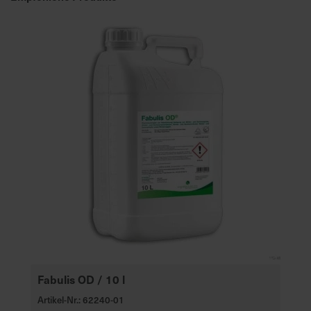
e
L
i
e
f
e
r
u
n
g
Fabulis OD / 10 l
Artikel-Nr.: 62240-01