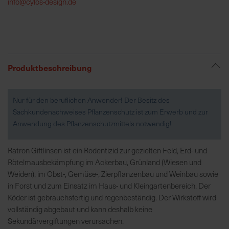
info@cylos-design.de
R
e
g
i
Produktbeschreibung
o
n
a
Nur für den beruflichen Anwender! Der Besitz des
l
Sachkundenachweises Pflanzenschutz ist zum Erwerb und zur
v
Anwendung des Pflanzenschutzmittels notwendig!
o
r
Ratron Giftlinsen ist ein Rodentizid zur gezielten Feld, Erd- und
O
Rötelmausbekämpfung im Ackerbau, Grünland (Wiesen und
r
Weiden), im Obst-, Gemüse-, Zierpflanzenbau und Weinbau sowie
t
in Forst und zum Einsatz im Haus- und Kleingartenbereich. Der
Köder ist gebrauchsfertig und regenbeständig. Der Wirkstoff wird
S
vollständig abgebaut und kann deshalb keine
c
Sekundärvergiftungen verursachen.