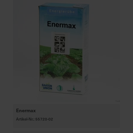
e
L
i
e
f
e
r
u
n
g
Enermax
Artikel-Nr.: 55720-02