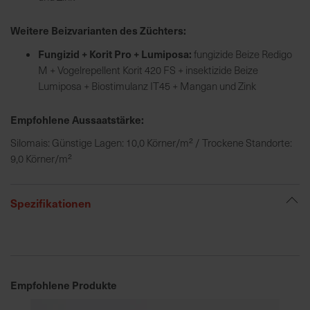
h
n
Weitere Beizvarianten des Züchters:
e
l
Fungizid + Korit Pro + Lumiposa:
fungizide Beize Redigo
l
M + Vogelrepellent Korit 420 FS + insektizide Beize
e
Lumiposa + Biostimulanz IT45 + Mangan und Zink
u
n
Empfohlene Aussaatstärke:
d
Silomais: Günstige Lagen: 10,0 Körner/m² / Trockene Standorte:
z
9,0 Körner/m²
u
v
e
Spezifikationen
r
l
ä
s
s
Empfohlene Produkte
i
g