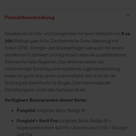
R
Produktbeschreibung
e
g
S ca.
Resolute ist ein Silo- und Energiemais mit einer Reifezahl von
i
200
(Reifegruppe: früh). Die blattreiche Sorte überzeugt mit
o
hohen GTM-, Energie- und Stärkeerträgen wie auch mit einem
n
exzellenten Futterwert und eignet sich ideal als qualitätsreicher
a
Silomais für kalte Regionen. Des Weiteren bietet der
l
mittelrahmige Sortentyp eine exzellente Jugendentwicklung
v
sowie ein gutes Stay green und empfiehlt sich auch für die
o
Nutzung als Zweitfrucht für Biogas. Eine hervorragende
r
Standfestigkeit rundet das Sortenprofil ab.
O
r
Verfügbare Beizvarianten dieser Sorte:
t
Fungizid:
fungizide Beize Redigo M
Fungizid + Korit Pro:
fungizide Beize Redigo M +
S
Vogelrepellent Korit 420 FS + Biostimulanz IT45 + Mangan
c
und Zink