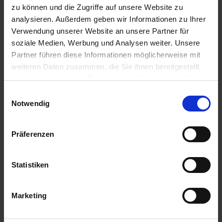
zu können und die Zugriffe auf unsere Website zu
Zulassungsstatus
analysieren. Außerdem geben wir Informationen zu Ihrer
Verwendung unserer Website an unsere Partner für
Zugelassen
soziale Medien, Werbung und Analysen weiter. Unsere
Zugelassene Schaderreger
Partner führen diese Informationen möglicherweise mit
SPRENKELKRANKHEIT, NETZFLECKENKRANKHEIT:
weiteren Daten zusammen, die Sie ihnen bereitgestellt
GERSTE, BLATTFLECKENKRANKHEIT: GERSTE,
haben oder die sie im Rahmen Ihrer Nutzung der Dienste
BLATTDÜRRE: WEIZEN,...
gesammelt haben.
Einwilligungsauswahl
mehr
Notwendig
Anwendungsbestimmungen
NB6641-DAS MITTEL WIRD BIS ZU DER HÖCHSTEN
Präferenzen
DURCH DIE ZULASSUNG FESTGELEGTEN
AUFWANDMENGE ODER ANWEN...
Statistiken
mehr
Marketing
Empfohlene Produkte