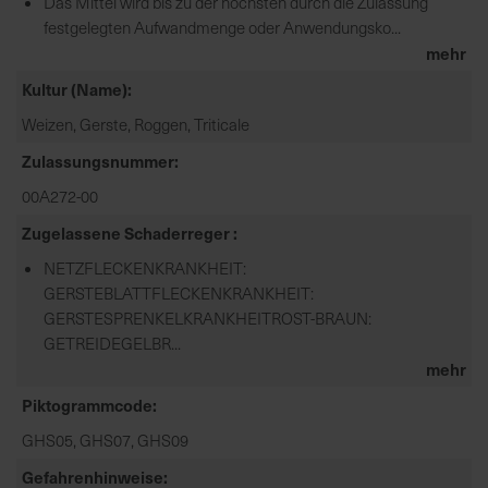
Das Mittel wird bis zu der höchsten durch die Zulassung
festgelegten Aufwandmenge oder Anwendungsko...
mehr
Kultur (Name)
Weizen, Gerste, Roggen, Triticale
Zulassungsnummer
00A272-00
Zugelassene Schaderreger
NETZFLECKENKRANKHEIT:
GERSTEBLATTFLECKENKRANKHEIT:
GERSTESPRENKELKRANKHEITROST-BRAUN:
GETREIDEGELBR...
mehr
Piktogrammcode
GHS05, GHS07, GHS09
Gefahrenhinweise