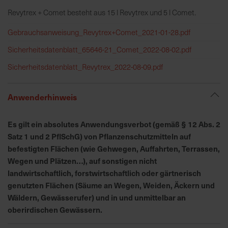
h
Revytrex + Comet besteht aus 15 l Revytrex und 5 l Comet.
n
e
Gebrauchsanweisung_Revytrex+Comet_2021-01-28.pdf
l
l
Sicherheitsdatenblatt_65646-21_Comet_2022-08-02.pdf
e
Sicherheitsdatenblatt_Revytrex_2022-08-09.pdf
u
n
d
Anwenderhinweis
z
u
Es gilt ein absolutes Anwendungsverbot (gemäß § 12 Abs. 2
v
Satz 1 und 2 PflSchG) von Pflanzenschutzmitteln auf
e
befestigten Flächen (wie Gehwegen, Auffahrten, Terrassen,
r
Wegen und Plätzen…), auf sonstigen nicht
l
landwirtschaftlich, forstwirtschaftlich oder gärtnerisch
ä
genutzten Flächen (Säume an Wegen, Weiden, Äckern und
s
Wäldern, Gewässerufer) und in und unmittelbar an
s
oberirdischen Gewässern.
i
g