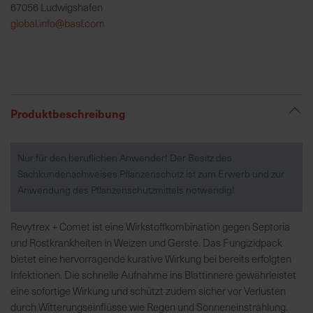
67056 Ludwigshafen
global.info@basf.com
R
e
g
i
o
Produktbeschreibung
n
a
l
Nur für den beruflichen Anwender! Der Besitz des
v
Sachkundenachweises Pflanzenschutz ist zum Erwerb und zur
o
Anwendung des Pflanzenschutzmittels notwendig!
r
O
Revytrex + Comet ist eine Wirkstoffkombination gegen Septoria
r
und Rostkrankheiten in Weizen und Gerste. Das Fungizidpack
t
bietet eine hervorragende kurative Wirkung bei bereits erfolgten
Infektionen. Die schnelle Aufnahme ins Blattinnere gewährleistet
S
eine sofortige Wirkung und schützt zudem sicher vor Verlusten
c
durch Witterungseinflüsse wie Regen und Sonneneinstrahlung.