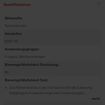
e
Spezifikationen
L
i
Wirkstoffe
e
f
Pyraclostrobin
e
Hersteller
r
BASF SE
u
n
Anwendungsgruppe
g
Fungizid, Wachstumsregler
Bienengefährlichkeit Einstufung
B4
Bienengefährlichkeit Text
Das Mittel wird bis zu der höchsten durch die Zulassung
festgelegten Aufwandmenge oder Anwendungsko...
mehr