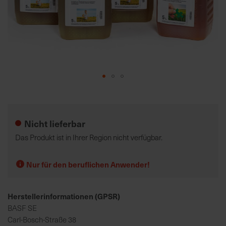
K
o
m
p
e
t
Zum
e
Anfang
n
der
t
Nicht lieferbar
Bildgalerie
e
springen
Das Produkt ist in Ihrer Region nicht verfügbar.
B
e
Nur für den beruflichen Anwender!
r
a
t
Herstellerinformationen (GPSR)
u
BASF SE
n
Carl-Bosch-Straße 38
g