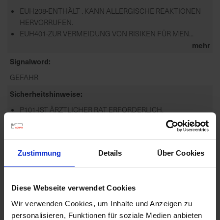
EUH208-ENTHÄLT . KANN ALLERGISCHE REAKTIONEN
HERVORRUFEN.
EUH401-ZUR VERMEIDUNG VON RISIKEN FÜR MEN...
mehr
Signalword
GEFAHR
Sicherheitshinweise
P101-IST ÄRZTLICHER RAT ERFORDERLICH,
VERPACKUNG ODER KENNZEICHNUNGSETIKETT
BEREITHALTEN.
P102-DARF...
Zustimmung
Details
Über Cookies
mehr
Zulassungsende
31.10.2028
Diese Webseite verwendet Cookies
Zulassungsanfang
Wir verwenden Cookies, um Inhalte und Anzeigen zu
personalisieren, Funktionen für soziale Medien anbieten
06.02.2020