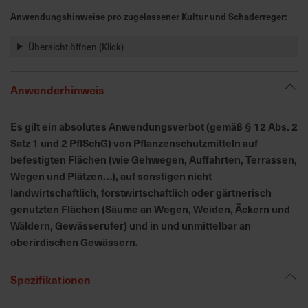
h
Anwendungshinweise pro zugelassener Kultur und Schaderreger:
n
e
Übersicht öffnen (Klick)
l
l
e
Anwenderhinweis
u
n
Es gilt ein absolutes Anwendungsverbot (gemäß § 12 Abs. 2
d
Satz 1 und 2 PflSchG) von Pflanzenschutzmitteln auf
z
befestigten Flächen (wie Gehwegen, Auffahrten, Terrassen,
u
Wegen und Plätzen…), auf sonstigen nicht
v
landwirtschaftlich, forstwirtschaftlich oder gärtnerisch
e
genutzten Flächen (Säume an Wegen, Weiden, Äckern und
r
l
Wäldern, Gewässerufer) und in und unmittelbar an
ä
oberirdischen Gewässern.
s
s
Spezifikationen
i
g