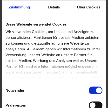
HERVORRUFEN.
Zustimmung
Details
Über Cookies
EUH401-ZUR VERMEIDUNG VON RISIKEN FÜR MEN...
mehr
Signalword
Diese Webseite verwendet Cookies
ACHTUNG
Wir verwenden Cookies, um Inhalte und Anzeigen zu
personalisieren, Funktionen für soziale Medien anbieten
Sicherheitshinweise
zu können und die Zugriffe auf unsere Website zu
P101-IST ÄRZTLICHER RAT ERFORDERLICH,
analysieren. Außerdem geben wir Informationen zu Ihrer
VERPACKUNG ODER KENNZEICHNUNGSETIKETT
Verwendung unserer Website an unsere Partner für
BEREITHALTEN.
soziale Medien, Werbung und Analysen weiter. Unsere
P102-DARF...
Partner führen diese Informationen möglicherweise mit
mehr
weiteren Daten zusammen, die Sie ihnen bereitgestellt
Zulassungsende
haben oder die sie im Rahmen Ihrer Nutzung der Dienste
gesammelt haben.
Einwilligungsauswahl
30.09.2027
Notwendig
Zulassungsanfang
24.04.2019
Präferenzen