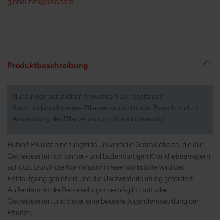
global.info@basf.com
R
e
g
i
Produktbeschreibung
o
n
a
Nur für den beruflichen Anwender! Der Besitz des
l
Sachkundenachweises Pflanzenschutz ist zum Erwerb und zur
v
Anwendung des Pflanzenschutzmittels notwendig!
o
r
Rubin® Plus ist eine fungizide, universelle Getreidebeize, die alle
O
Getreidearten vor samen- und bodenbürtigen Krankheitserregern
r
schützt. Durch die Kombination dreier Wirkstoffe wird der
t
Feldaufgang gesichert und die Überwinterleistung gefördert.
Außerdem ist die Beize sehr gut verträglich mit allen
S
Getreidearten und bietet eine bessere Jugendentwicklung der
c
Pflanze.