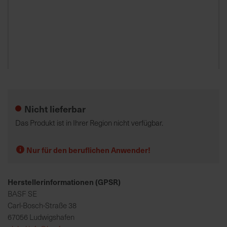
K
o
m
p
e
Zum
t
Anfang
e
der
Nicht lieferbar
n
Bildgalerie
t
springen
Das Produkt ist in Ihrer Region nicht verfügbar.
e
B
Nur für den beruflichen Anwender!
e
r
a
Herstellerinformationen (GPSR)
t
BASF SE
u
Carl-Bosch-Straße 38
n
67056 Ludwigshafen
g