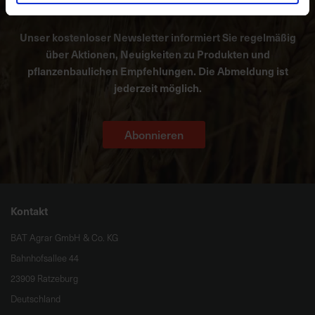
Unser kostenloser Newsletter informiert Sie regelmäßig
über Aktionen, Neuigkeiten zu Produkten und
pflanzenbaulichen Empfehlungen. Die Abmeldung ist
jederzeit möglich.
Abonnieren
Kontakt
BAT Agrar GmbH & Co. KG
Bahnhofsallee 44
23909 Ratzeburg
Deutschland