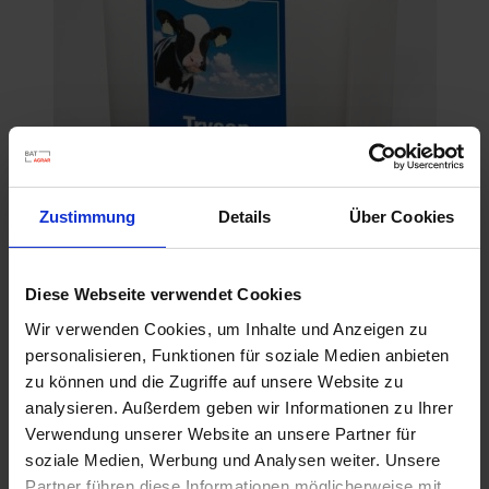
h
n
e
l
l
e
u
n
d
Zustimmung
Details
Über Cookies
z
u
FOS Trycop
v
Diese Webseite verwendet Cookies
Artikel-Nr.: 21134-03
e
Wir verwenden Cookies, um Inhalte und Anzeigen zu
r
l
personalisieren, Funktionen für soziale Medien anbieten
ä
zu können und die Zugriffe auf unsere Website zu
s
analysieren. Außerdem geben wir Informationen zu Ihrer
s
Verwendung unserer Website an unsere Partner für
i
soziale Medien, Werbung und Analysen weiter. Unsere
g
Partner führen diese Informationen möglicherweise mit