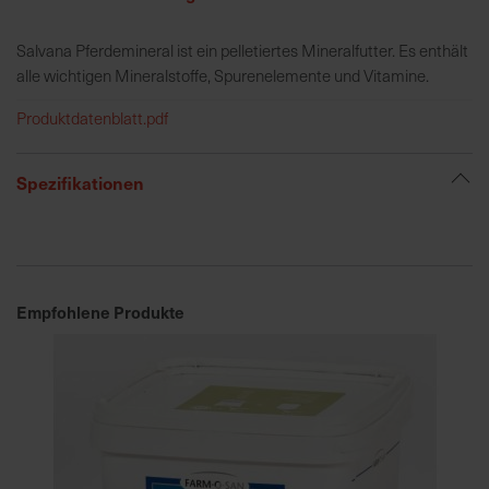
Salvana Pferdemineral ist ein pelletiertes Mineralfutter. Es enthält
R
alle wichtigen Mineralstoffe, Spurenelemente und Vitamine.
e
g
Produktdatenblatt.pdf
i
o
Spezifikationen
n
a
l
v
o
r
Empfohlene Produkte
O
r
t
S
c