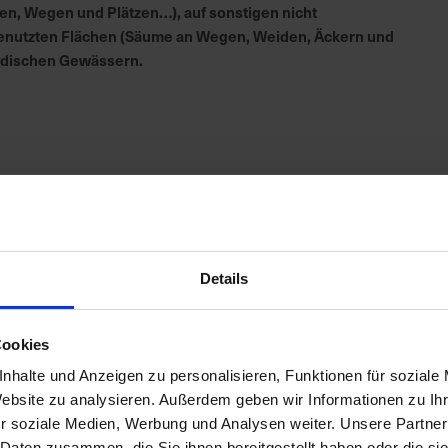
en, Wegen und Plätzen…), auf sonstigen nicht
h genutzten Flächen (Säume an Wegen, Weiden, Äckern und
irdischen Gewässern.
Details
Cookies
nhalte und Anzeigen zu personalisieren, Funktionen für soziale
Website zu analysieren. Außerdem geben wir Informationen zu I
r soziale Medien, Werbung und Analysen weiter. Unsere Partner
 Daten zusammen, die Sie ihnen bereitgestellt haben oder die s