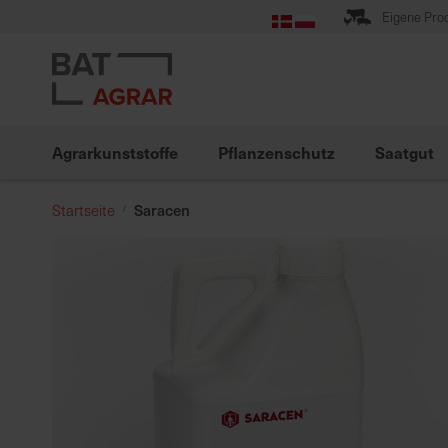
Zum
Eigene Pro
Inhalt
springen
Agrarkunststoffe
Pflanzenschutz
Saatgut
Saracen
Startseite
Zum
Ende
der
Bildgalerie
springen