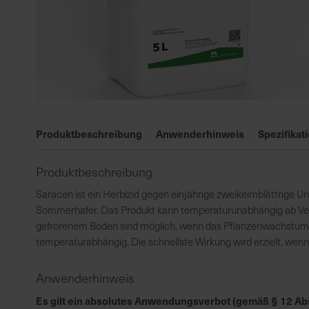
Zum
Anfang
Produktbeschreibung
Anwenderhinweis
Spezifikat
der
Bildgalerie
Produktbeschreibung
springen
Saracen ist ein Herbizid gegen einjährige zweikeimblättrige Un
Sommerhafer. Das Produkt kann temperaturunabhängig ab Ve
gefrorenem Boden sind möglich, wenn das Pflanzenwachstum be
temperaturabhängig. Die schnellste Wirkung wird erzielt, we
Anwenderhinweis
Es gilt ein absolutes Anwendungsverbot (gemäß § 12 Abs.