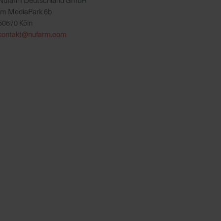
Nufarm Deutschland GmbH
Im MediaPark 6b
50670 Köln
kontakt@nufarm.com