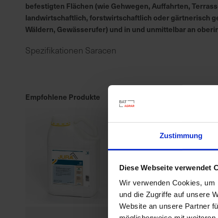
befestigten Flächen (wie Gehwegen, Auffahrten, Terrass
landwirtschaftlich, forstwirtschaftlich oder gärtnerisc
Wäldern, Gewässerufer) und in und unmittelbar an ober
Spezifikationen Saracen
Empfohlene Produkte
Zustimmung
Diese Webseite verwendet 
Wir verwenden Cookies, um I
und die Zugriffe auf unsere 
Website an unsere Partner fü
möglicherweise mit weiteren