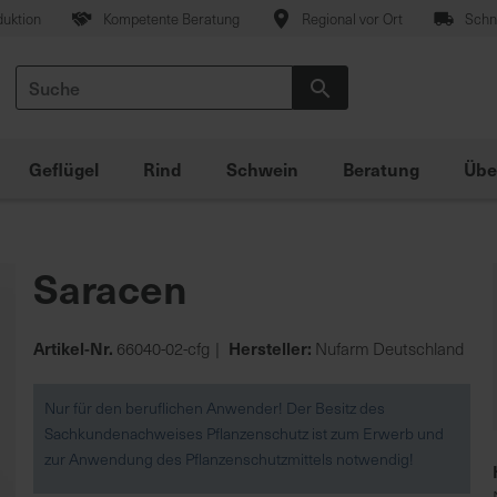
duktion
Kompetente Beratung
Regional vor Ort
Schne
Suche
Suche
Geflügel
Rind
Schwein
Beratung
Übe
Saracen
Artikel-Nr.
Hersteller:
66040-02-cfg
Nufarm Deutschland
Nur für den beruflichen Anwender! Der Besitz des
Sachkundenachweises Pflanzenschutz ist zum Erwerb und
zur Anwendung des Pflanzenschutzmittels notwendig!