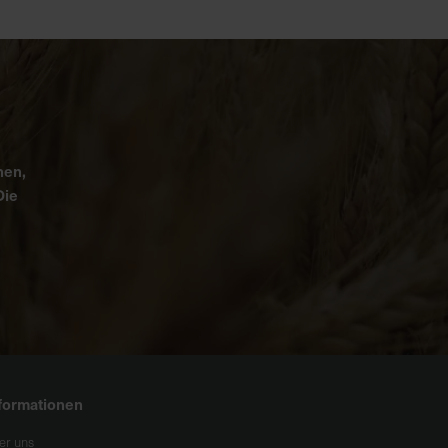
nen,
Die
formationen
er uns