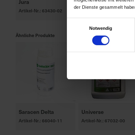
Jura
Axial 50
der Dienste gesammelt habe
Artikel-Nr.: 63430-02
Artikel-Nr.: 60385-02-cfg
Einwilligungsauswahl
Notwendig
Ähnliche Produkte
Saracen Delta
Universe
Artikel-Nr.: 66040-11
Artikel-Nr.: 67032-00