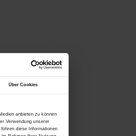
Über Cookies
 Medien anbieten zu können
hrer Verwendung unserer
 führen diese Informationen
ie im Rahmen Ihrer Nutzung