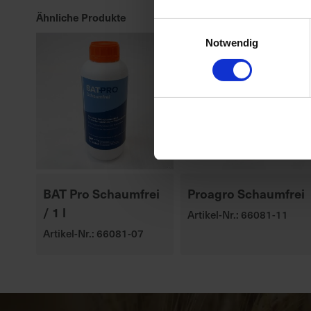
Ähnliche Produkte
Einwilligungsauswahl
Notwendig
BAT Pro Schaumfrei
Proagro Schaumfrei
/ 1 l
Artikel-Nr.: 66081-11
Artikel-Nr.: 66081-07