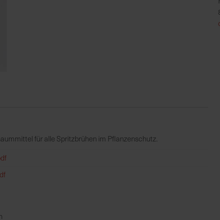
haummittel für alle Spritzbrühen im Pflanzenschutz.
df
df
n