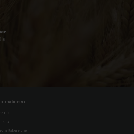
nen,
Die
formationen
er uns
rriere
schäftsbereiche