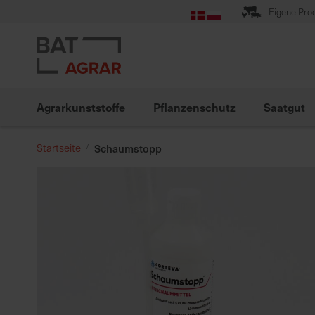
Zum
Eigene Pro
Inhalt
springen
Agrarkunststoffe
Pflanzenschutz
Saatgut
Startseite
Schaumstopp
Zum
Ende
der
Bildgalerie
springen