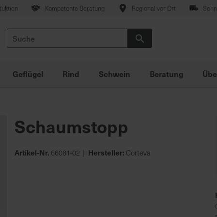
duktion
Kompetente Beratung
Regional vor Ort
Schne
Suche
Suche
Geflügel
Rind
Schwein
Beratung
Übe
Schaumstopp
Artikel-Nr.
Hersteller:
66081-02
Corteva