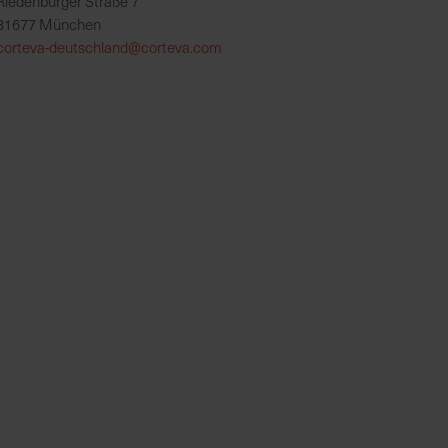
Riedenburger Straße 7
81677 München
corteva-deutschland@corteva.com