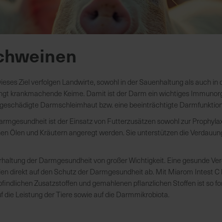
chweinen
ses Ziel verfolgen Landwirte, sowohl in der Sauenhaltung als auch in
rängt krankmachende Keime. Damit ist der Darm ein wichtiges Immunor
e geschädigte Darmschleimhaut bzw. eine beeinträchtigte Darmfunkt
mgesundheit ist der Einsatz von Futterzusätzen sowohl zur Prophylaxe
chen Ölen und Kräutern angeregt werden. Sie unterstützen die Verdau
Erhaltung der Darmgesundheit von großer Wichtigkeit. Eine gesunde V
len direkt auf den Schutz der Darmgesundheit ab. Mit Miarom Intest C 
findlichen Zusatzstoffen und gemahlenen pflanzlichen Stoffen ist so for
uf die Leistung der Tiere sowie auf die Darmmikrobiota.