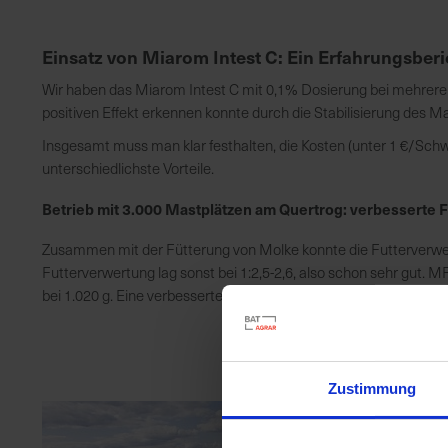
Einsatz von Miarom Intest C: Ein Erfahrungsber
Wir haben das Miarom Intest C mit 0,1% Dosierung bei mehrere
positiven Effekt erkennen konnte durch die Stabilisierung des 
Insgesamt muss man klar festhalten, die Kosten (unter 1 €/Schw
unterschiedlichste Vorteile.
Betrieb mit 3.000 Mastplätzen am Quertrog: verbesserte 
Zusammen mit der Fütterung von Molke konnte die Futterverwe
Futterverwertung lag sonst bei 1:2,5-2,6, also schon sehr gut
bei 1.020 g. Eine verbesserte Futterverwertung von 0,1 kann 
Zustimmung