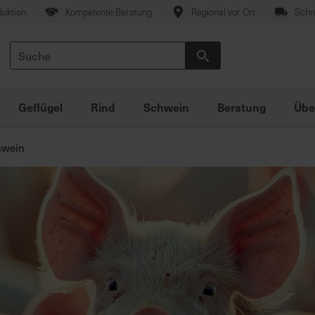
duktion
Kompetente Beratung
Regional vor Ort
Schne
Suche
Suche
Geflügel
Rind
Schwein
Beratung
Übe
hwein