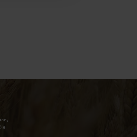
nen,
Die