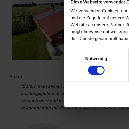
Diese Webseite verwendet 
Wir verwenden Cookies, um I
und die Zugriffe auf unsere 
Website an unsere Partner fü
möglicherweise mit weiteren
der Dienste gesammelt habe
Einwilligungsauswahl
Notwendig
Fazit:
"Sofern man seinen Schweinen für den Magen-Darm
Leistungspotential verbessern möchte,ist aus meine
Versuch wert und die Kosten von unter 1 €/Mastsc
bekommt man mit Sicherheit wieder. "(Vincent Sieb