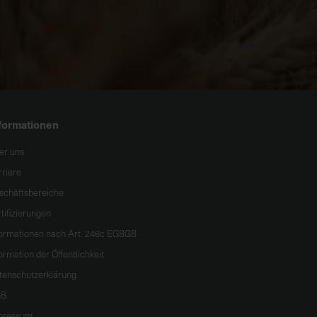
formationen
er uns
rriere
schäftsbereiche
tifizierungen
formationen nach Art. 246c EGBGB
ormation der Öffentlichkeit
tenschutzerklärung
B
pressum