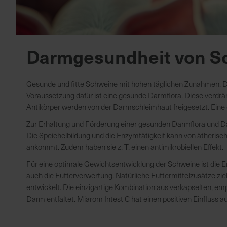
Darmgesundheit von S
Gesunde und fitte Schweine mit hohen täglichen Zunahmen. Die
Voraussetzung dafür ist eine gesunde Darmflora. Diese verd
Antikörper werden von der Darmschleimhaut freigesetzt. Ein
Zur Erhaltung und Förderung einer gesunden Darmflora und Dar
Die Speichelbildung und die Enzymtätigkeit kann von ätheris
ankommt. Zudem haben sie z. T. einen antimikrobiellen Effekt.
Für eine optimale Gewichtsentwicklung der Schweine ist die 
auch die Futterverwertung. Natürliche Futtermittelzusätze zie
entwickelt. Die einzigartige Kombination aus verkapselten, emp
Darm entfaltet. Miarom Intest C hat einen positiven Einfluss a