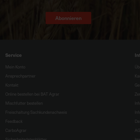
Abonnieren
Service
In
Mein Konto
Üb
Ansprechpartner
Ka
Kontakt
Ge
Online bestellen bei BAT Agrar
Zer
Mischfutter bestellen
In
Freischaltung Sachkundenachweis
Inf
Feedback
Da
CarboAgrar
AG
Sicherheitsdatenblätter
Im