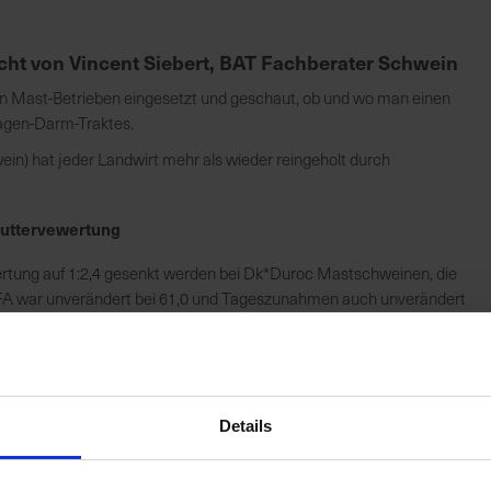
icht von Vincent Siebert, BAT Fachberater Schwein
n Mast-Betrieben eingesetzt und geschaut, ob und wo man einen
Magen-Darm-Traktes.
ein) hat jeder Landwirt mehr als wieder reingeholt durch
Futtervewertung
rtung auf 1:2,4 gesenkt werden bei Dk*Duroc Mastschweinen, die
. MFA war unverändert bei 61,0 und Tageszunahmen auch unverändert
man mit einem Mehrertrag von etwa 2,5 €/Mastschwein rechnen.
Details
Mastbetrieb mit 4900 Plätzen: hohe Tageszun
Auf einem weiteren Betrieb hier ebenfalls DK*Duroc