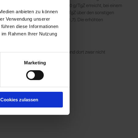
 allerdings erstmals im Schnitt 1.050 g/TgZ erreicht, bei einem
 Medien anbieten zu können
icht von 126 kg. Das waren 40-60 g/TgZ über den sonstigen
 höher als sonst (Durchschnitt 61,7). Die erhöhten
hrer Verwendung unserer
€/Mastschwein Mehrertrag.
 führen diese Informationen
ie im Rahmen Ihrer Nutzung
Durchfall
ststart gegen
eingesetzt und dort zwar nicht
aubere Vormastschweine erhalten.
Marketing
Cookies zulassen