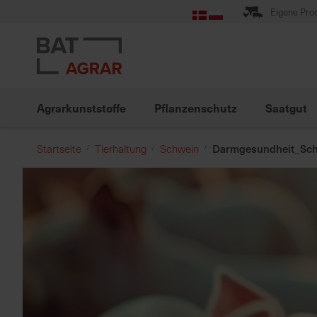
Zum
Eigene Pro
Inhalt
springen
Agrarkunststoffe
Pflanzenschutz
Saatgut
Darmgesundheit_Sc
Startseite
Tierhaltung
Schwein