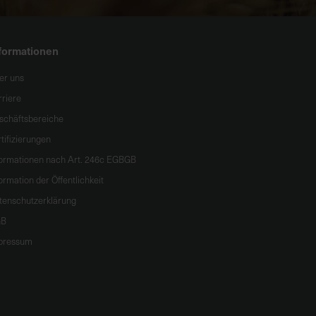
formationen
er uns
rriere
schäftsbereiche
tifizierungen
formationen nach Art. 246c EGBGB
ormation der Öffentlichkeit
tenschutzerklärung
B
pressum