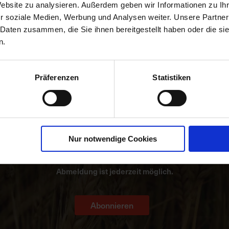
ng LEH werden ab September erwartet. Dabei darf man aber nicht ver
Website zu analysieren. Außerdem geben wir Informationen zu I
iese Marktsituation drückt zusätzlich auf die Biopreise.
r soziale Medien, Werbung und Analysen weiter. Unsere Partner
 Daten zusammen, die Sie ihnen bereitgestellt haben oder die s
n.
Präferenzen
Statistiken
Newsletter
Nur notwendige Cookies
er kostenloser Newsletter informiert Sie regelmäßig über Aktio
uigkeiten zu Produkten und pflanzenbaulichen Empfehlungen. 
Abmeldung ist jederzeit möglich.
Abonnieren