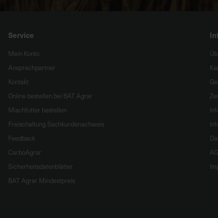
Service
In
Mein Konto
Üb
Ansprechpartner
Ka
Kontakt
Ge
Online bestellen bei BAT Agrar
Zer
Mischfutter bestellen
In
Freischaltung Sachkundenachweis
Inf
Feedback
Da
CarboAgrar
AG
Sicherheitsdatenblätter
Im
BAT Agrar Mindestpreis