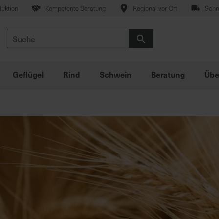
duktion
Kompetente Beratung
Regional vor Ort
Schne
Suche
Suche
Geflügel
Rind
Schwein
Beratung
Übe