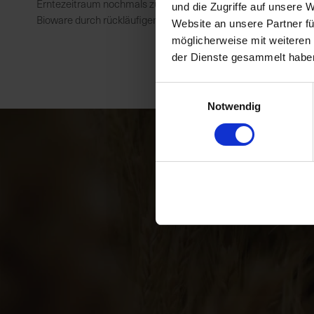
Erntezeitraum nochmals zunehmen. Größere Abschlüsse Richtu
und die Zugriffe auf unsere 
Bioware durch rückläufigen Konsum sehr hart geführt werden. D
Website an unsere Partner fü
möglicherweise mit weiteren
der Dienste gesammelt habe
Einwilligungsauswahl
Notwendig
Uns
Ne