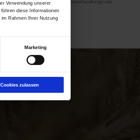
gessen, dass in diesem Jahr die Preisverhandlungen bei
hrer Verwendung unserer
 führen diese Informationen
ie im Rahmen Ihrer Nutzung
Marketing
Cookies zulassen
nen,
Die