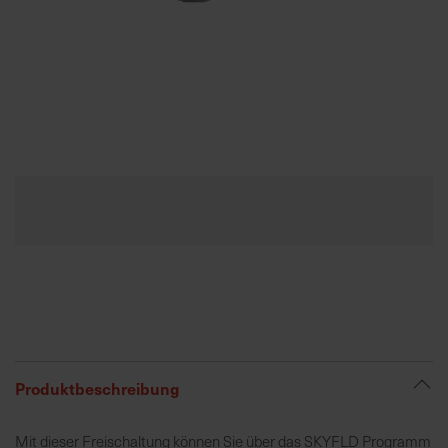
K
o
m
p
e
Zum
t
Anfang
e
der
n
Bildgalerie
t
springen
e
B
e
r
a
t
Produktbeschreibung
u
n
Mit dieser Freischaltung können Sie über das SKYFLD Programm
g