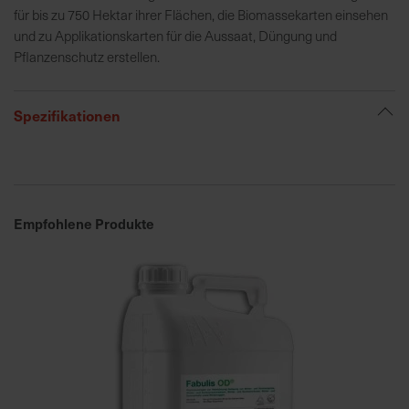
für bis zu 750 Hektar ihrer Flächen, die Biomassekarten einsehen
und zu Applikationskarten für die Aussaat, Düngung und
R
Pflanzenschutz erstellen.
e
g
i
Spezifikationen
o
n
a
l
v
Empfohlene Produkte
o
r
O
r
t
S
c