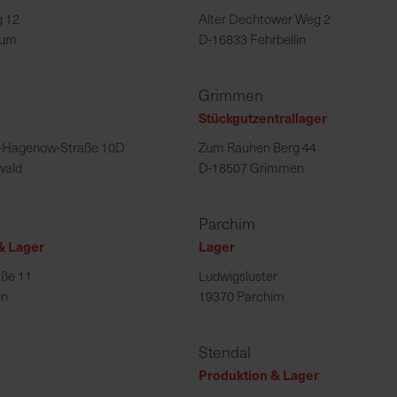
g 12
Alter Dechtower Weg 2
sum
D-16833 Fehrbellin
Grimmen
Stückgutzentrallager
n-Hagenow-Straße 10D
Zum Rauhen Berg 44
wald
D-18507 Grimmen
Parchim
& Lager
Lager
aße 11
Ludwigsluster
en
19370 Parchim
Stendal
Produktion & Lager