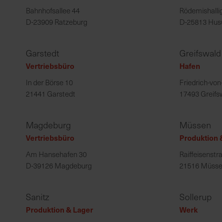
Bahnhofsallee 44
Rödemishalli
D-23909 Ratzeburg
D-25813 Hu
Garstedt
Greifswald
Vertriebsbüro
Hafen
In der Börse 10
Friedrich-vo
21441 Garstedt
17493 Greifs
Magdeburg
Müssen
Vertriebsbüro
Produktion 
Am Hansehafen 30
Raiffeisenstr
D-39126 Magdeburg
21516 Müss
Sanitz
Sollerup
Produktion & Lager
Werk