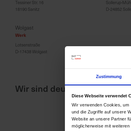
Tessiner Str. 16
Sollerup-Müh
18190 Sanitz
D-24852 Soll
Wolgast
Werk
Lotsenstraße
D-17438 Wolgast
Zustimmung
Wir sind deutschlandweit sow
Diese Webseite verwendet 
Wir verwenden Cookies, um I
und die Zugriffe auf unsere 
Website an unsere Partner fü
möglicherweise mit weiteren