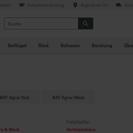
duktion
Kompetente Beratung
Regional vor Ort
Schne
Suche
Suche
Geflügel
Rind
Schwein
Beratung
Übe
BAT Agrar Süd
BAT Agrar West
Fehrbellin
ro & Werk
Vertriebsbüro