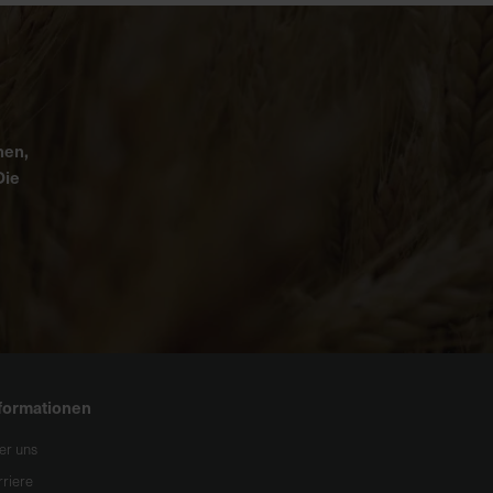
nen,
Die
formationen
er uns
rriere