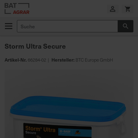
Zum
Inhalt
springen
Suche
Suc
E
i
Storm Ultra Secure
g
e
n
Artikel-Nr.
Hersteller:
66284-02
BTC Europe GmbH
e
Zum
P
Ende
r
der
o
Bildgalerie
d
springen
u
k
t
i
o
n