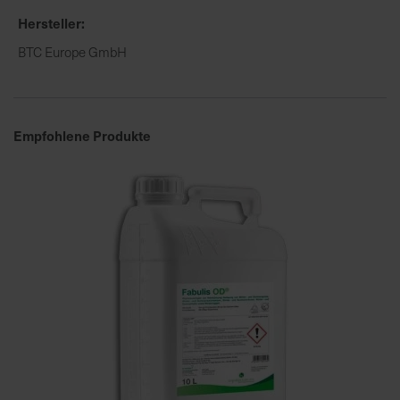
e
Hersteller
L
BTC Europe GmbH
i
e
f
e
Empfohlene Produkte
r
u
n
g