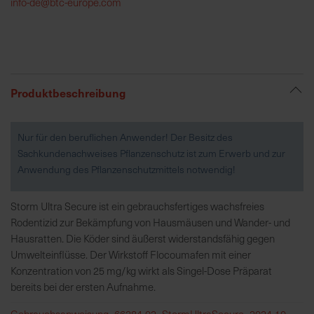
info-de@btc-europe.com
R
e
g
i
Produktbeschreibung
o
n
a
Nur für den beruflichen Anwender! Der Besitz des
l
Sachkundenachweises Pflanzenschutz ist zum Erwerb und zur
v
Anwendung des Pflanzenschutzmittels notwendig!
o
r
Storm Ultra Secure ist ein gebrauchsfertiges wachsfreies
O
Rodentizid zur Bekämpfung von Hausmäusen und Wander- und
r
Hausratten. Die Köder sind äußerst widerstandsfähig gegen
t
Umwelteinflüsse. Der Wirkstoff Flocoumafen mit einer
Konzentration von 25 mg/kg wirkt als Singel-Dose Präparat
S
bereits bei der ersten Aufnahme.
c
Gebrauchsanweisung_66284-02_StormUltraSecure_2024-10-