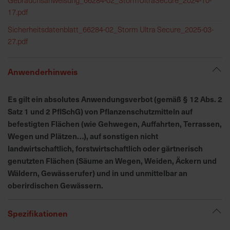
h
17.pdf
n
e
Sicherheitsdatenblatt_66284-02_Storm Ultra Secure_2025-03-
l
27.pdf
l
e
Anwenderhinweis
u
n
d
Es gilt ein absolutes Anwendungsverbot (gemäß § 12 Abs. 2
z
Satz 1 und 2 PflSchG) von Pflanzenschutzmitteln auf
u
befestigten Flächen (wie Gehwegen, Auffahrten, Terrassen,
v
Wegen und Plätzen…), auf sonstigen nicht
e
landwirtschaftlich, forstwirtschaftlich oder gärtnerisch
r
genutzten Flächen (Säume an Wegen, Weiden, Äckern und
l
Wäldern, Gewässerufer) und in und unmittelbar an
ä
oberirdischen Gewässern.
s
s
Spezifikationen
i
g