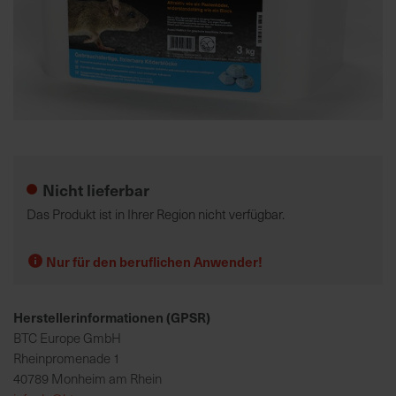
K
o
m
p
e
Zum
t
Anfang
e
der
Nicht lieferbar
n
Bildgalerie
t
springen
Das Produkt ist in Ihrer Region nicht verfügbar.
e
B
Nur für den beruflichen Anwender!
e
r
a
Herstellerinformationen (GPSR)
t
BTC Europe GmbH
u
Rheinpromenade 1
n
40789 Monheim am Rhein
g