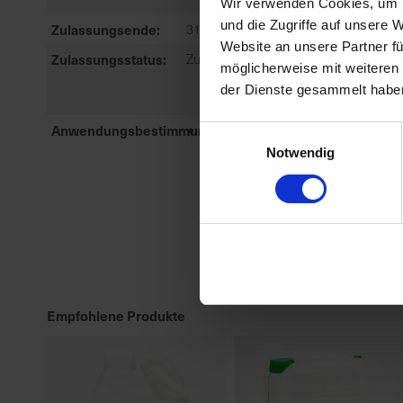
Wir verwenden Cookies, um I
und die Zugriffe auf unsere 
Zulassungsende
31.12.2027
Website an unsere Partner fü
Zulassungsstatus
Zugelassen
möglicherweise mit weiteren
der Dienste gesammelt habe
Anwendungsbestimmungen
NB6641-DAS MITTEL WIRD BIS Z
Einwilligungsauswahl
DER HÖCHSTEN DURCH DIE
Notwendig
ZULASSUNG FESTGELEGTEN
AUFWANDMENGE ODER
ANWEN...
meh
Empfohlene Produkte