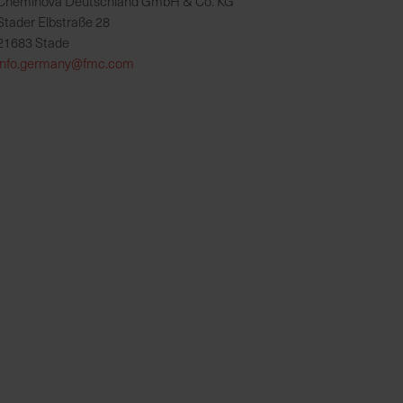
Cheminova Deutschland GmbH & Co. KG
Stader Elbstraße 28
21683 Stade
info.germany@fmc.com