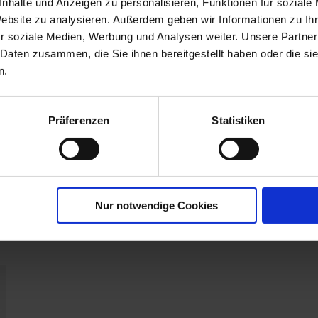
nhalte und Anzeigen zu personalisieren, Funktionen für soziale
Website zu analysieren. Außerdem geben wir Informationen zu I
Zulassungsanfang
06.02.2014
r soziale Medien, Werbung und Analysen weiter. Unsere Partner
Zugelassene
EINJÄHRIGE ZWEIKEIMBLÄTTRIGE
 Daten zusammen, die Sie ihnen bereitgestellt haben oder die s
Schaderreger
UNKRÄUTER, HÜHNERHIRSE:
n.
GEMEINE
U
Präferenzen
Statistiken
r
Nur notwendige Cookies