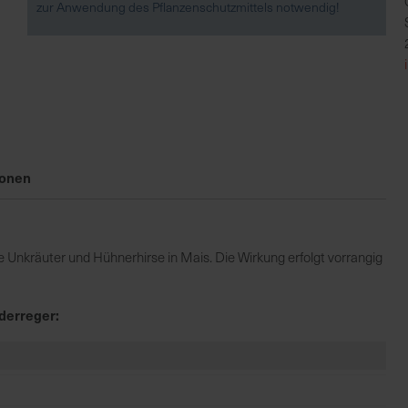
zur Anwendung des Pflanzenschutzmittels notwendig!
ionen
e Unkräuter und Hühnerhirse in Mais. Die Wirkung erfolgt vorrangig
derreger: