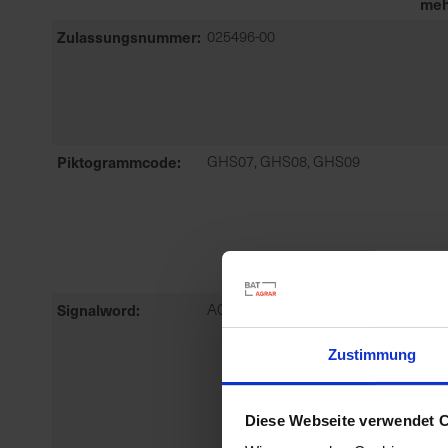
meh
Zulassungsnummer
025496-00
Piktogrammcode
GHS07, GHS08, GHS09
Signalword
ACHTUNG
Zustimmung
Diese Webseite verwendet 