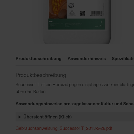
Zum
Anfang
Produktbeschreibung
Anwenderhinweis
Spezifikat
der
Bildgalerie
Produktbeschreibung
springen
Successor T ist ein Herbizid gegen einjährige zweikeimblättrig
über den Boden.
Anwendungshinweise pro zugelassener Kultur und Scha
Übersicht öffnen (Klick)
Gebrauchsanweisung_Successor T_2018-2-28.pdf