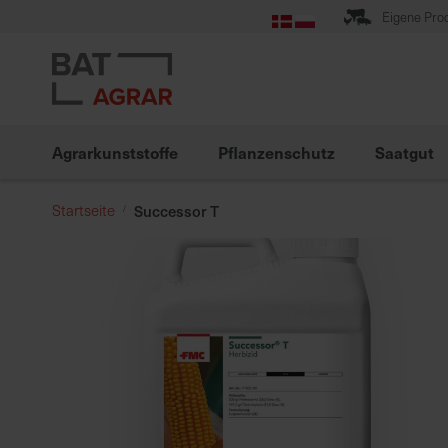
Zum
Eigene Pro
Inhalt
springen
Agrarkunststoffe
Pflanzenschutz
Saatgut
Startseite
Successor T
Zum
Ende
der
Bildgalerie
springen