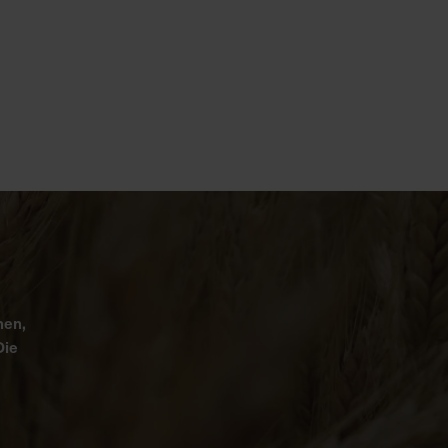
nen,
Die