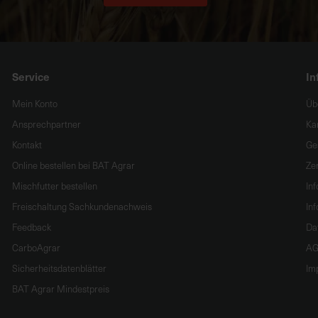
Service
In
Mein Konto
Üb
Ansprechpartner
Ka
Kontakt
Ge
Online bestellen bei BAT Agrar
Zer
Mischfutter bestellen
In
Freischaltung Sachkundenachweis
Inf
Feedback
Da
CarboAgrar
AG
Sicherheitsdatenblätter
Im
BAT Agrar Mindestpreis