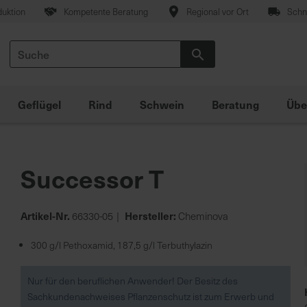
duktion
Kompetente Beratung
Regional vor Ort
Schne
Suche
Suche
Geflügel
Rind
Schwein
Beratung
Übe
Successor T
Artikel-Nr.
Hersteller:
66330-05
Cheminova
300 g/l Pethoxamid, 187,5 g/l Terbuthylazin
Nur für den beruflichen Anwender! Der Besitz des
Sachkundenachweises Pflanzenschutz ist zum Erwerb und