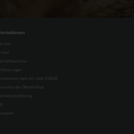
formationen
er uns
rriere
schäftsbereiche
tifizierungen
formationen nach Art. 246c EGBGB
ormation der Öffentlichkeit
tenschutzerklärung
B
pressum