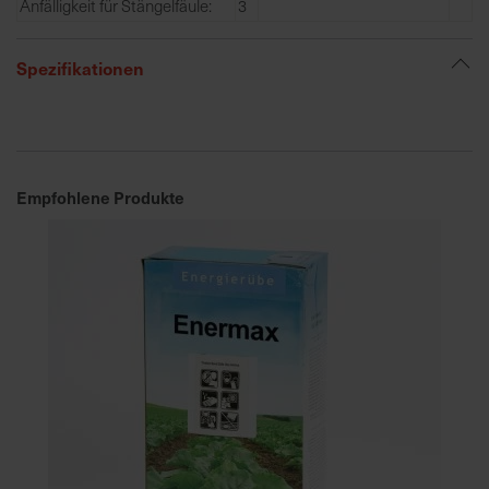
Anfälligkeit für Stängelfäule:
3
e
L
Spezifikationen
i
e
f
e
r
u
Empfohlene Produkte
n
g