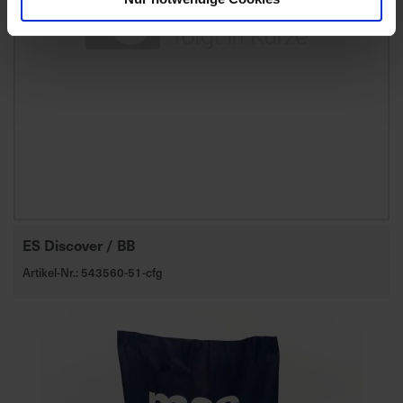
ES Discover / BB
Artikel-Nr.: 543560-51-cfg