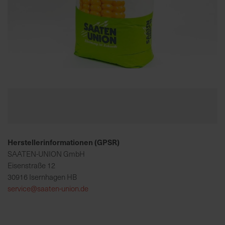
K
o
m
p
e
Zum
t
Anfang
e
der
n
Bildgalerie
t
springen
e
Herstellerinformationen (GPSR)
B
e
SAATEN-UNION GmbH
r
Eisenstraße 12
a
30916 Isernhagen HB
t
service@saaten-union.de
u
n
g