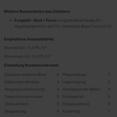
h
n
Weitere Beizvarianten des Züchters:
e
l
Fungizid + Korit + Force:
fungizide Beize Redigo M +
l
Vogelrepellent Korit 420 FS + insektizide Beize Force 20 CS
e
u
Empfohlene Aussaatstärke:
n
Silomais: 9,0 - 11,0 Pfl./m²
d
z
Körnermais: 8,0 -10,0 Pfl./m²
u
Einstufung Bundessortenamt:
v
e
Zeitpunkt weibliche Blüte:
6
Pflanzenlänge:
7
r
Kälteempfindlichkeit:
4
Lagerneigung:
2
l
Neigung zu Bestockung:
3
Abreifegrad der Blätter:
3
ä
Gesamttrockenmasse:
6
Stärkegehalt:
5
s
s
Verdaulichkeit:
5
Biogasausbeute:
6
i
Biogasertrag:
6
Kornertrag:
7
g