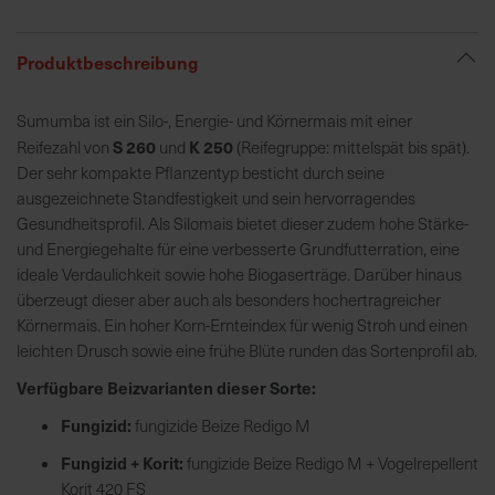
R
Produktbeschreibung
e
g
Sumumba ist ein Silo-, Energie- und Körnermais mit einer
i
S 260
K 250
Reifezahl von
und
(Reifegruppe: mittelspät bis spät).
o
Der sehr kompakte Pflanzentyp besticht durch seine
n
ausgezeichnete Standfestigkeit und sein hervorragendes
a
Gesundheitsprofil. Als Silomais bietet dieser zudem hohe Stärke-
l
und Energiegehalte für eine verbesserte Grundfutterration, eine
v
ideale Verdaulichkeit sowie hohe Biogaserträge. Darüber hinaus
o
überzeugt dieser aber auch als besonders hochertragreicher
r
Körnermais. Ein hoher Korn-Ernteindex für wenig Stroh und einen
O
leichten Drusch sowie eine frühe Blüte runden das Sortenprofil ab.
r
Verfügbare Beizvarianten dieser Sorte:
t
Fungizid:
fungizide Beize Redigo M
S
Fungizid + Korit:
fungizide Beize Redigo M + Vogelrepellent
c
Korit 420 FS