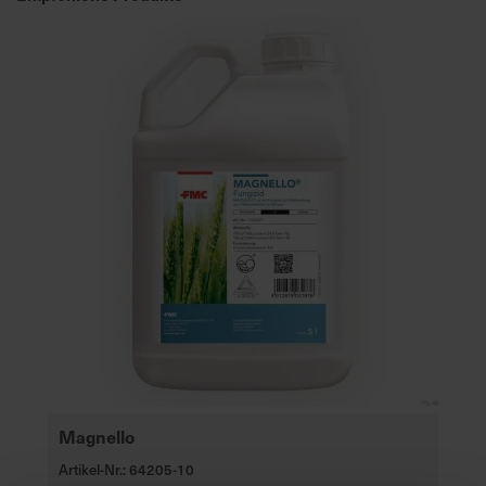
e
L
i
e
f
e
r
u
n
g
Magnello
Artikel-Nr.: 64205-10