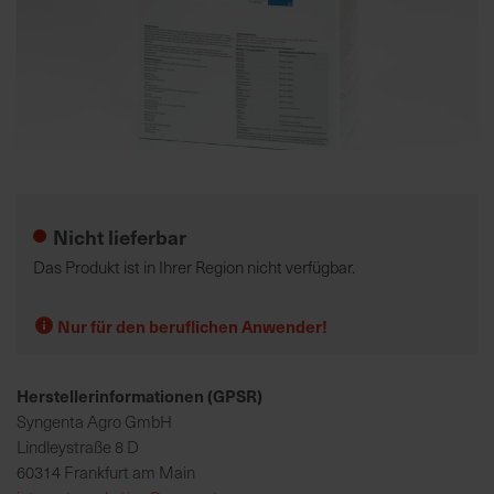
K
o
m
p
e
Zum
t
Anfang
e
der
Nicht lieferbar
n
Bildgalerie
t
springen
Das Produkt ist in Ihrer Region nicht verfügbar.
e
B
Nur für den beruflichen Anwender!
e
r
a
Herstellerinformationen (GPSR)
t
Syngenta Agro GmbH
u
Lindleystraße 8 D
n
60314 Frankfurt am Main
g