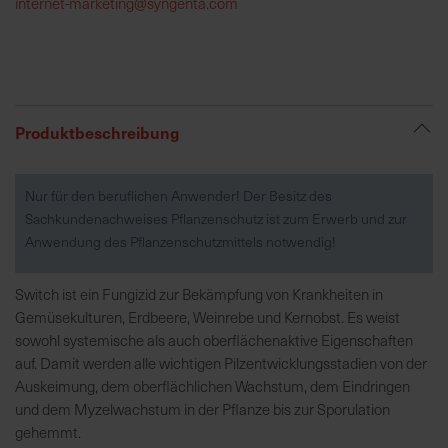
internet-marketing@syngenta.com
R
e
g
i
Produktbeschreibung
o
n
a
Nur für den beruflichen Anwender! Der Besitz des
l
Sachkundenachweises Pflanzenschutz ist zum Erwerb und zur
v
Anwendung des Pflanzenschutzmittels notwendig!
o
r
Switch ist ein Fungizid zur Bekämpfung von Krankheiten in
O
Gemüsekulturen, Erdbeere, Weinrebe und Kernobst. Es weist
r
sowohl systemische als auch oberflächenaktive Eigenschaften
t
auf. Damit werden alle wichtigen Pilzentwicklungsstadien von der
Auskeimung, dem oberflächlichen Wachstum, dem Eindringen
S
und dem Myzelwachstum in der Pflanze bis zur Sporulation
c
gehemmt.