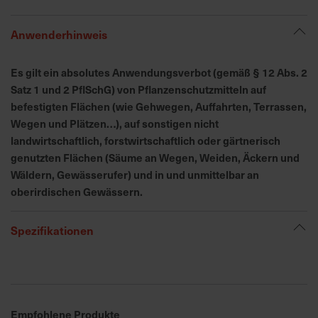
h
n
Anwenderhinweis
e
l
l
Es gilt ein absolutes Anwendungsverbot (gemäß § 12 Abs. 2
e
Satz 1 und 2 PflSchG) von Pflanzenschutzmitteln auf
u
befestigten Flächen (wie Gehwegen, Auffahrten, Terrassen,
n
Wegen und Plätzen…), auf sonstigen nicht
d
landwirtschaftlich, forstwirtschaftlich oder gärtnerisch
z
genutzten Flächen (Säume an Wegen, Weiden, Äckern und
u
Wäldern, Gewässerufer) und in und unmittelbar an
v
oberirdischen Gewässern.
e
r
Spezifikationen
l
ä
s
s
i
g
Empfohlene Produkte