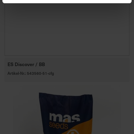
ES Discover / BB
Artikel-Nr.: 543560-51-cfg