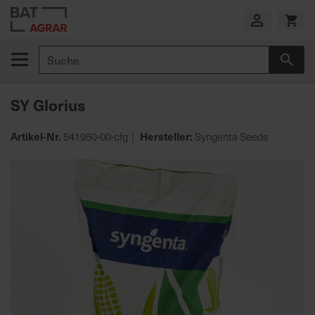
Zum
Inhalt
springen
Suche
Suc
E
i
SY Glorius
g
e
n
Artikel-Nr.
Hersteller:
541950-00-cfg
Syngenta Seeds
e
Zum
P
Ende
r
der
o
Bildgalerie
d
springen
u
k
t
i
o
n