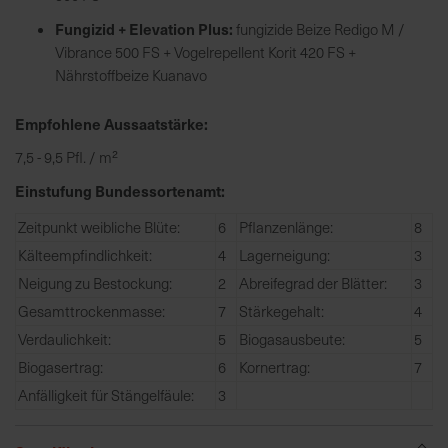
h
n
Fungizid + Elevation Plus:
fungizide Beize Redigo M /
e
Vibrance 500 FS + Vogelrepellent Korit 420 FS +
l
Nährstoffbeize Kuanavo
l
e
Empfohlene Aussaatstärke:
u
7,5 - 9,5 Pfl. / m²
n
d
Einstufung Bundessortenamt:
z
Zeitpunkt weibliche Blüte:
6
Pflanzenlänge:
8
u
Kälteempfindlichkeit:
4
Lagerneigung:
3
v
e
Neigung zu Bestockung:
2
Abreifegrad der Blätter:
3
r
Gesamttrockenmasse:
7
Stärkegehalt:
4
l
Verdaulichkeit:
5
Biogasausbeute:
5
ä
Biogasertrag:
6
Kornertrag:
7
s
Anfälligkeit für Stängelfäule:
3
s
i
g