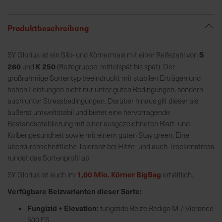
R
Produktbeschreibung
e
g
S
SY Glorius ist ein Silo- und Körnermais mit einer Reifezahl von
i
260
K 250
und
(Reifegruppe: mittelspät bis spät). Der
o
großrahmige Sortentyp beeindruckt mit stabilen Erträgen und
n
hohen Leistungen nicht nur unter guten Bedingungen, sondern
a
auch unter Stressbedingungen. Darüber hinaus gilt dieser als
l
äußerst umweltstabil und bietet eine hervorragende
v
Bestandsetablierung mit einer ausgezeichneten Blatt- und
o
Kolbengesundheit sowie mit einem guten Stay green. Eine
r
überdurchschnittliche Toleranz bei Hitze- und auch Trockenstress
O
rundet das Sortenprofil ab.
r
t
1,00 Mio. Körner BigBag
SY Glorius ist auch im
erhältlich.
Verfügbare Beizvarianten dieser Sorte:
S
Fungizid + Elevation:
fungizide Beize Redigo M / Vibrance
c
500 FS