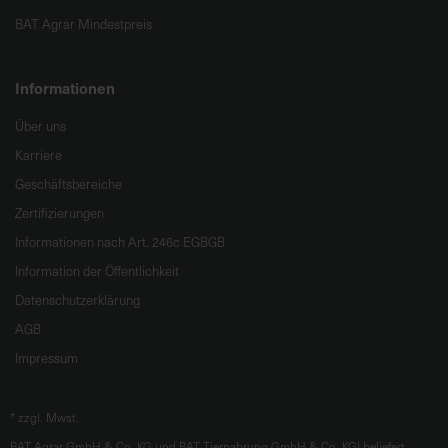
BAT Agrar Mindestpreis
Informationen
Über uns
Karriere
Geschäftsbereiche
Zertifizierungen
Informationen nach Art. 246c EGBGB
Information der Öffentlichkeit
Datenschutzerklärung
AGB
Impressum
*
zzgl. Mwst.
BAT Agrar GmbH & Co. KG und BAT Tiernahrung GmbH & Co. KGl beliefert