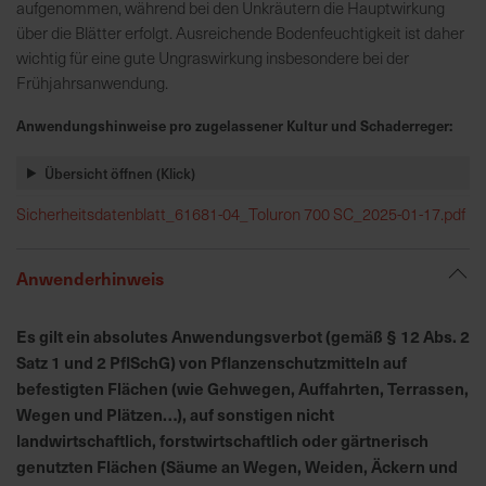
h
aufgenommen, während bei den Unkräutern die Hauptwirkung
n
über die Blätter erfolgt. Ausreichende Bodenfeuchtigkeit ist daher
e
wichtig für eine gute Ungraswirkung insbesondere bei der
l
Frühjahrsanwendung.
l
Anwendungshinweise pro zugelassener Kultur und Schaderreger:
e
u
Übersicht öffnen (Klick)
n
d
Sicherheitsdatenblatt_61681-04_Toluron 700 SC_2025-01-17.pdf
z
u
Anwenderhinweis
v
e
r
Es gilt ein absolutes Anwendungsverbot (gemäß § 12 Abs. 2
l
Satz 1 und 2 PflSchG) von Pflanzenschutzmitteln auf
ä
befestigten Flächen (wie Gehwegen, Auffahrten, Terrassen,
s
Wegen und Plätzen…), auf sonstigen nicht
s
landwirtschaftlich, forstwirtschaftlich oder gärtnerisch
i
genutzten Flächen (Säume an Wegen, Weiden, Äckern und
g