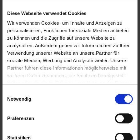
Anwendungsbestimmungen
Diese Webseite verwendet Cookies
NB6641-DAS MITTEL WIRD BIS ZU DER HÖCHSTEN
DURCH DIE ZULASSUNG FESTGELEGTEN
Wir verwenden Cookies, um Inhalte und Anzeigen zu
AUFWANDMENGE ODER ANWEN...
personalisieren, Funktionen für soziale Medien anbieten
mehr
zu können und die Zugriffe auf unsere Website zu
analysieren. Außerdem geben wir Informationen zu Ihrer
Verwendung unserer Website an unsere Partner für
soziale Medien, Werbung und Analysen weiter. Unsere
Empfohlene Produkte
Partner führen diese Informationen möglicherweise mit
weiteren Daten zusammen, die Sie ihnen bereitgestellt
haben oder die sie im Rahmen Ihrer Nutzung der Dienste
gesammelt haben.
Einwilligungsauswahl
Notwendig
Präferenzen
Statistiken