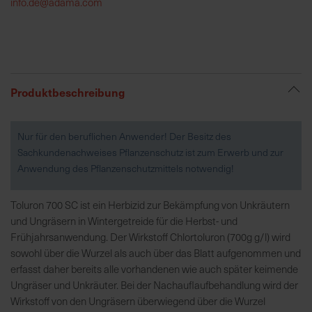
info.de@adama.com
R
e
g
i
Produktbeschreibung
o
n
a
Nur für den beruflichen Anwender! Der Besitz des
l
Sachkundenachweises Pflanzenschutz ist zum Erwerb und zur
v
Anwendung des Pflanzenschutzmittels notwendig!
o
r
Toluron 700 SC ist ein Herbizid zur Bekämpfung von Unkräutern
O
und Ungräsern in Wintergetreide für die Herbst- und
r
Frühjahrsanwendung. Der Wirkstoff Chlortoluron (700g g/l) wird
t
sowohl über die Wurzel als auch über das Blatt aufgenommen und
erfasst daher bereits alle vorhandenen wie auch später keimende
S
Ungräser und Unkräuter. Bei der Nachauflaufbehandlung wird der
c
Wirkstoff von den Ungräsern überwiegend über die Wurzel