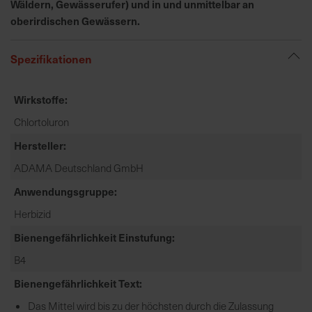
Wäldern, Gewässerufer) und in und unmittelbar an
e
oberirdischen Gewässern.
L
i
Spezifikationen
e
f
e
Wirkstoffe
r
Chlortoluron
u
n
Hersteller
g
ADAMA Deutschland GmbH
Anwendungsgruppe
Herbizid
Bienengefährlichkeit Einstufung
B4
Bienengefährlichkeit Text
Das Mittel wird bis zu der höchsten durch die Zulassung