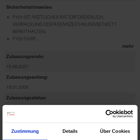
Sicherheitshinweise
P101-IST ÄRZTLICHER RAT ERFORDERLICH,
VERPACKUNG ODER KENNZEICHNUNGSETIKETT
BEREITHALTEN.
P102-DARF...
mehr
Zulassungsende
15.08.2027
Zulassungsanfang
18.01.2008
Zulassungsstatus
Zugelassen
Zugelassene Schaderreger
WINDHALM: GEMEINER, FUCHSSCHWANZGRAS: ACKER-,
Zustimmung
Details
Über Cookies
EINJÄHRIGE ZWEIKEIMBLÄTTRIGE UNKRÄUTER