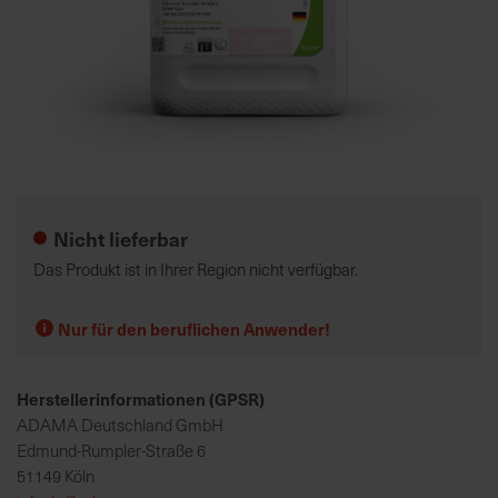
K
o
m
p
e
Zum
t
Anfang
e
der
Nicht lieferbar
n
Bildgalerie
t
springen
Das Produkt ist in Ihrer Region nicht verfügbar.
e
B
Nur für den beruflichen Anwender!
e
r
a
Herstellerinformationen (GPSR)
t
ADAMA Deutschland GmbH
u
Edmund-Rumpler-Straße 6
n
51149 Köln
g