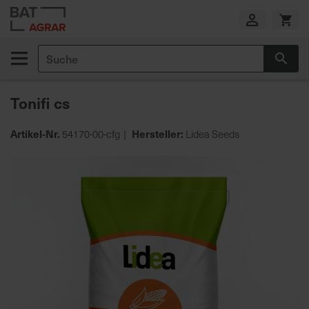
Zum
Inhalt
springen
Suche
Suc
E
i
Tonifi cs
g
e
n
Artikel-Nr.
Hersteller:
54170-00-cfg
Lidea Seeds
e
Zum
P
Ende
r
der
o
Bildgalerie
d
springen
u
k
t
i
o
n