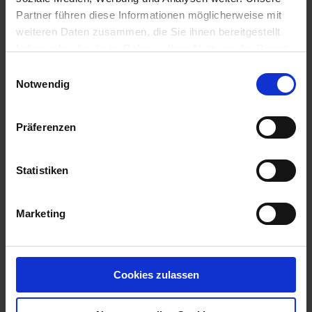
Partner führen diese Informationen möglicherweise mit
weiteren Daten zusammen, die Sie ihnen bereitgestellt
haben oder die sie im Rahmen Ihrer Nutzung der Dienste
gesammelt haben.
Einwilligungsauswahl
Notwendig
Präferenzen
KWS Aveso
Statistiken
Artikel-Nr.: 540181-00-cfg
Marketing
Cookies zulassen