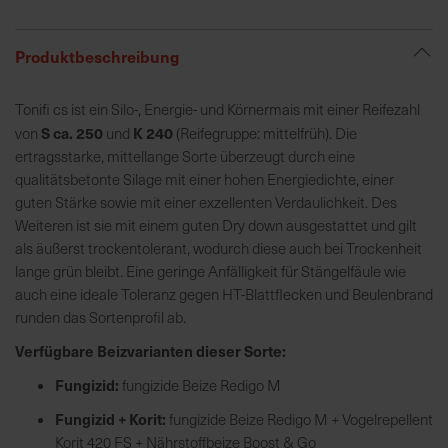
R
Produktbeschreibung
e
g
Tonifi cs ist ein Silo-, Energie- und Körnermais mit einer Reifezahl
i
S ca. 250
K 240
von
und
(Reifegruppe: mittelfrüh). Die
o
ertragsstarke, mittellange Sorte überzeugt durch eine
n
qualitätsbetonte Silage mit einer hohen Energiedichte, einer
a
guten Stärke sowie mit einer exzellenten Verdaulichkeit. Des
l
Weiteren ist sie mit einem guten Dry down ausgestattet und gilt
v
als äußerst trockentolerant, wodurch diese auch bei Trockenheit
o
lange grün bleibt. Eine geringe Anfälligkeit für Stängelfäule wie
r
auch eine ideale Toleranz gegen HT-Blattflecken und Beulenbrand
O
runden das Sortenprofil ab.
r
Verfügbare Beizvarianten dieser Sorte:
t
Fungizid:
fungizide Beize Redigo M
S
Fungizid + Korit:
fungizide Beize Redigo M + Vogelrepellent
c
Korit 420 FS + Nährstoffbeize Boost & Go