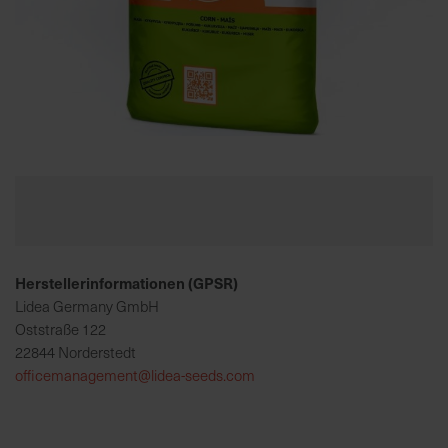
K
o
m
p
e
Zum
t
Anfang
e
der
n
Bildgalerie
t
springen
e
Herstellerinformationen (GPSR)
B
e
Lidea Germany GmbH
r
Oststraße 122
a
22844 Norderstedt
t
officemanagement@lidea-seeds.com
u
n
g