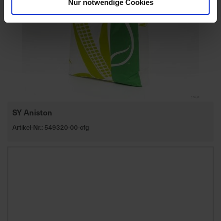
Nur notwendige Cookies
SY Aniston
Artikel-Nr.: 549320-00-cfg