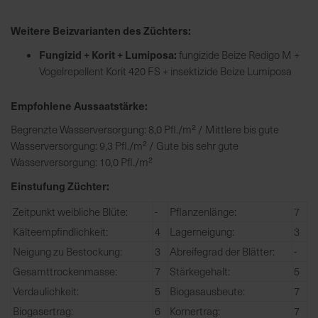
h
n
Weitere Beizvarianten des Züchters:
e
l
Fungizid + Korit + Lumiposa:
fungizide Beize Redigo M +
l
Vogelrepellent Korit 420 FS + insektizide Beize Lumiposa
e
u
Empfohlene Aussaatstärke:
n
Begrenzte Wasserversorgung: 8,0 Pfl./m² / Mittlere bis gute
d
Wasserversorgung: 9,3 Pfl./m² / Gute bis sehr gute
z
Wasserversorgung: 10,0 Pfl./m²
u
v
Einstufung Züchter:
e
Zeitpunkt weibliche Blüte:
-
Pflanzenlänge:
7
r
Kälteempfindlichkeit:
4
Lagerneigung:
3
l
ä
Neigung zu Bestockung:
3
Abreifegrad der Blätter:
-
s
Gesamttrockenmasse:
7
Stärkegehalt:
5
s
Verdaulichkeit:
5
Biogasausbeute:
7
i
Biogasertrag:
6
Kornertrag:
7
g