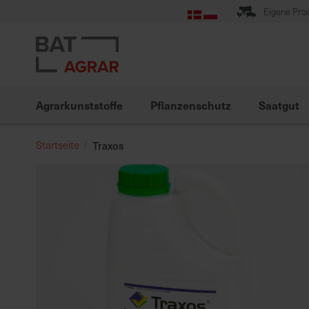
Zum
Eigene Pro
Inhalt
springen
Agrarkunststoffe
Pflanzenschutz
Saatgut
Startseite
Traxos
Zum
Ende
der
Bildgalerie
springen