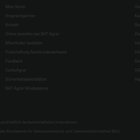
Mein Konto
Üb
Ansprechpartner
Ka
Kontakt
Ge
Online bestellen bei BAT Agrar
Zer
Mischfutter bestellen
In
Freischaltung Sachkundenachweis
Inf
Feedback
Da
CarboAgrar
AG
Sicherheitsdatenblätter
Im
BAT Agrar Mindestpreis
sschließlich landwirtschaftliche Unternehmen.
es Bundesamts für Verbraucherschutz und Lebensmittelsicherheit (BVL).