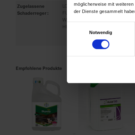
möglicherweise mit weiteren
Zugelassene
LOLCH/WEIDELGRAS,
der Dienste gesammelt habe
Schaderreger
FUCHSSCHWANZGRAS: ACKER-,
WINDHALM: GEMEINER, PFLANZEN
Einwilligungsauswahl
HIRSEARTIGE, HAFER: FLUG-
Notwendig
Empfohlene Produkte