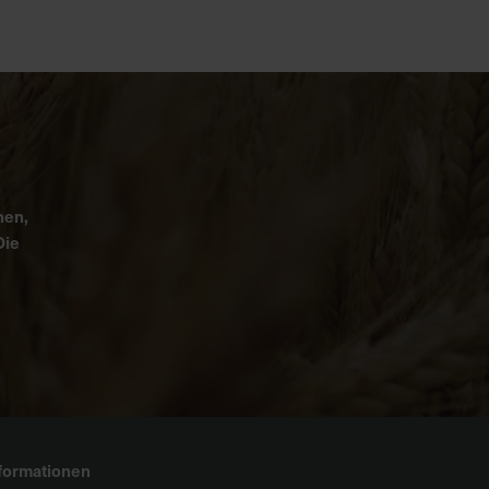
nen,
Die
formationen