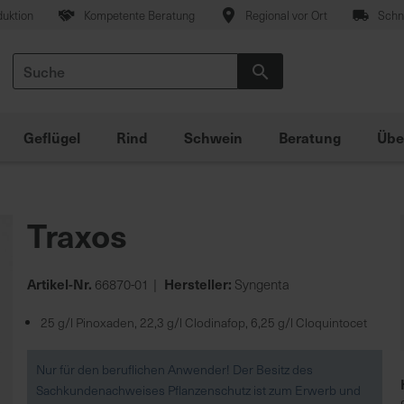
duktion
Kompetente Beratung
Regional vor Ort
Schne
Suche
Suche
Geflügel
Rind
Schwein
Beratung
Übe
Traxos
Artikel-Nr.
Hersteller:
66870-01
Syngenta
25 g/l Pinoxaden, 22,3 g/l Clodinafop, 6,25 g/l Cloquintocet
Nur für den beruflichen Anwender! Der Besitz des
Sachkundenachweises Pflanzenschutz ist zum Erwerb und