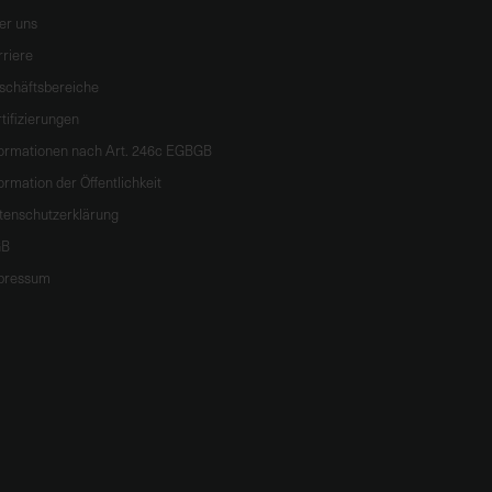
er uns
rriere
schäftsbereiche
tifizierungen
formationen nach Art. 246c EGBGB
ormation der Öffentlichkeit
tenschutzerklärung
B
pressum