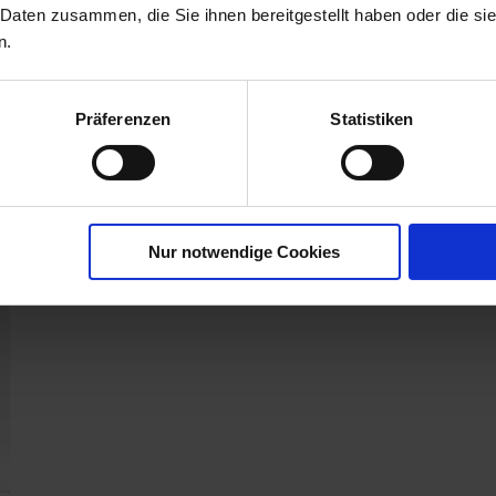
 Daten zusammen, die Sie ihnen bereitgestellt haben oder die s
Anwendungsbestimmungen
NB6641-DAS MITTEL WIRD BIS ZU
n.
DER HÖCHSTEN DURCH DIE
:
ZULASSUNG FESTGELEGTEN
AUFWANDMENGE ODER
Präferenzen
Statistiken
ANWEN...
mehr
Nur notwendige Cookies