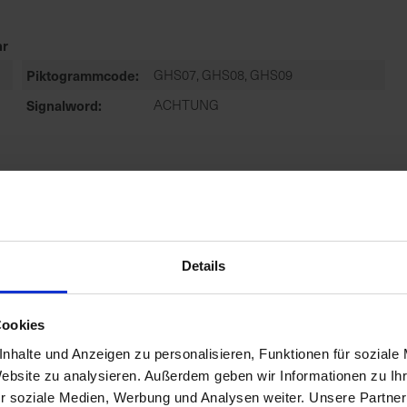
r
Piktogrammcode
GHS07, GHS08, GHS09
Signalword
ACHTUNG
r
Zulassungsende
31.12.2026
Details
Cookies
nhalte und Anzeigen zu personalisieren, Funktionen für soziale
r
Website zu analysieren. Außerdem geben wir Informationen zu I
Zulassungsstatus
Zugelassen
r soziale Medien, Werbung und Analysen weiter. Unsere Partner