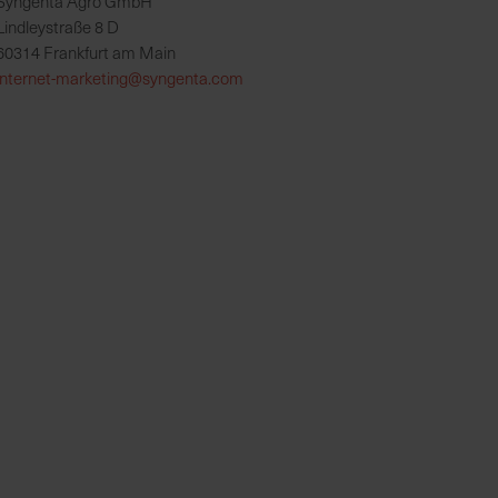
Syngenta Agro GmbH
Lindleystraße 8 D
60314 Frankfurt am Main
internet-marketing@syngenta.com