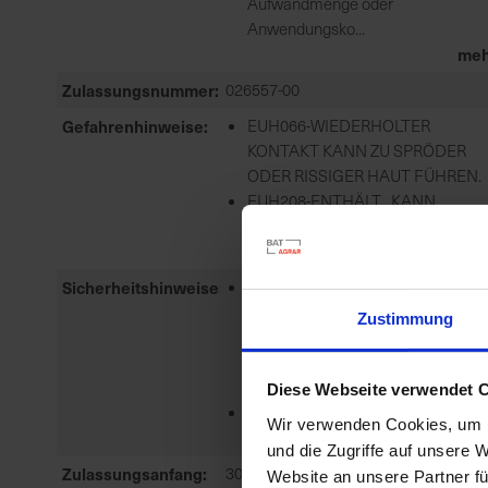
Aufwandmenge oder
Anwendungsko...
meh
Zulassungsnummer
026557-00
Gefahrenhinweise
EUH066-WIEDERHOLTER
KONTAKT KANN ZU SPRÖDER
ODER RISSIGER HAUT FÜHREN.
EUH208-ENTHÄLT . KANN
ALLERG...
meh
Sicherheitshinweise
P101-IST ÄRZTLICHER RAT
ERFORDERLICH, VERPACKUNG
Zustimmung
ODER
KENNZEICHNUNGSETIKETT
BEREITHALTEN.
Diese Webseite verwendet 
P102-DARF...
Wir verwenden Cookies, um I
meh
und die Zugriffe auf unsere 
Zulassungsanfang
30.06.2016
Website an unsere Partner fü