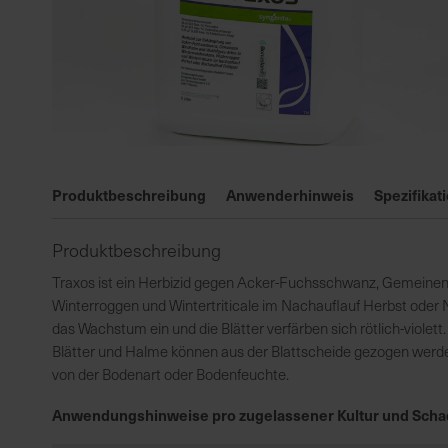
Zum
Anfang
Produktbeschreibung
Anwenderhinweis
Spezifikat
der
Bildgalerie
Produktbeschreibung
springen
Traxos ist ein Herbizid gegen Acker-Fuchsschwanz, Gemeinen
Winterroggen und Wintertriticale im Nachauflauf Herbst oder 
das Wachstum ein und die Blätter verfärben sich rötlich-violett
Blätter und Halme können aus der Blattscheide gezogen werden
von der Bodenart oder Bodenfeuchte.
Anwendungshinweise pro zugelassener Kultur und Scha