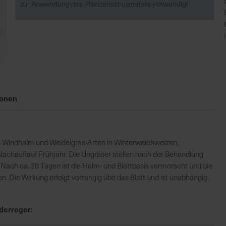
zur Anwendung des Pflanzenschutzmittels notwendig!
ionen
 Windhalm und Weidelgras-Arten in Winterweichweizen,
Nachauflauf Frühjahr. Die Ungräser stellen nach der Behandlung
. Nach ca. 20 Tagen ist die Halm- und Blattbasis vermorscht und die
. Die Wirkung erfolgt vorrangig übe das Blatt und ist unabhängig
derreger: