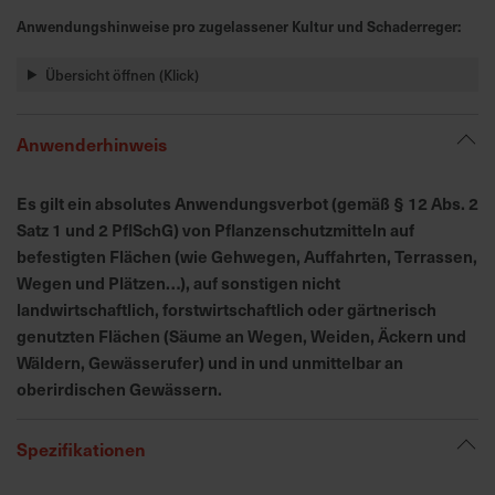
h
Anwendungshinweise pro zugelassener Kultur und Schaderreger:
n
e
Übersicht öffnen (Klick)
l
l
e
Anwenderhinweis
u
n
Es gilt ein absolutes Anwendungsverbot (gemäß § 12 Abs. 2
d
Satz 1 und 2 PflSchG) von Pflanzenschutzmitteln auf
z
befestigten Flächen (wie Gehwegen, Auffahrten, Terrassen,
u
Wegen und Plätzen…), auf sonstigen nicht
v
landwirtschaftlich, forstwirtschaftlich oder gärtnerisch
e
genutzten Flächen (Säume an Wegen, Weiden, Äckern und
r
l
Wäldern, Gewässerufer) und in und unmittelbar an
ä
oberirdischen Gewässern.
s
s
Spezifikationen
i
g