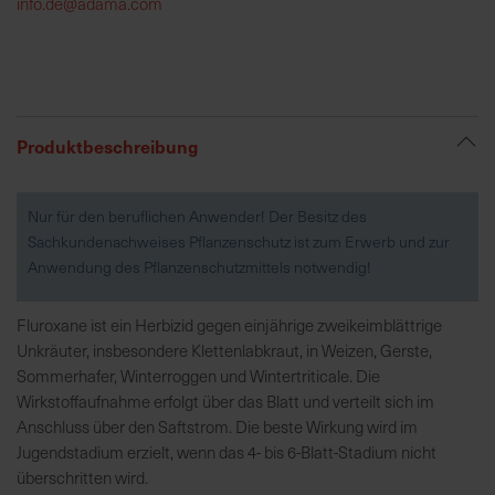
info.de@adama.com
R
e
g
i
Produktbeschreibung
o
n
a
Nur für den beruflichen Anwender! Der Besitz des
l
Sachkundenachweises Pflanzenschutz ist zum Erwerb und zur
v
Anwendung des Pflanzenschutzmittels notwendig!
o
r
Fluroxane ist ein Herbizid gegen einjährige zweikeimblättrige
O
Unkräuter, insbesondere Klettenlabkraut, in Weizen, Gerste,
r
Sommerhafer, Winterroggen und Wintertriticale. Die
t
Wirkstoffaufnahme erfolgt über das Blatt und verteilt sich im
Anschluss über den Saftstrom. Die beste Wirkung wird im
S
Jugendstadium erzielt, wenn das 4- bis 6-Blatt-Stadium nicht
c
überschritten wird.