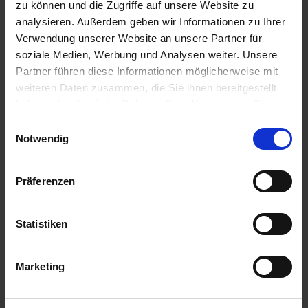
zu können und die Zugriffe auf unsere Website zu
Ähnliche Produkte
analysieren. Außerdem geben wir Informationen zu Ihrer
Verwendung unserer Website an unsere Partner für
soziale Medien, Werbung und Analysen weiter. Unsere
Partner führen diese Informationen möglicherweise mit
weiteren Daten zusammen, die Sie ihnen bereitgestellt
haben oder die sie im Rahmen Ihrer Nutzung der Dienste
gesammelt haben.
Einwilligungsauswahl
Notwendig
Präferenzen
Statistiken
Marketing
Boudha