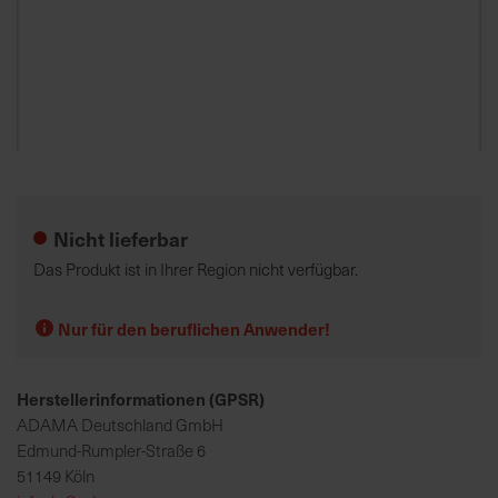
K
o
m
p
e
Zum
t
Anfang
e
der
Nicht lieferbar
n
Bildgalerie
t
springen
Das Produkt ist in Ihrer Region nicht verfügbar.
e
B
Nur für den beruflichen Anwender!
e
r
a
Herstellerinformationen (GPSR)
t
ADAMA Deutschland GmbH
u
Edmund-Rumpler-Straße 6
n
51149 Köln
g