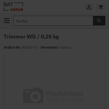
Zum
Inhalt
springen
Suche
Suc
E
i
Trimmer WG / 0,25 kg
g
e
n
Artikel-Nr.
Hersteller:
66250-10
Adama
e
Zum
P
Ende
r
der
o
Bildgalerie
d
springen
u
k
t
i
o
n