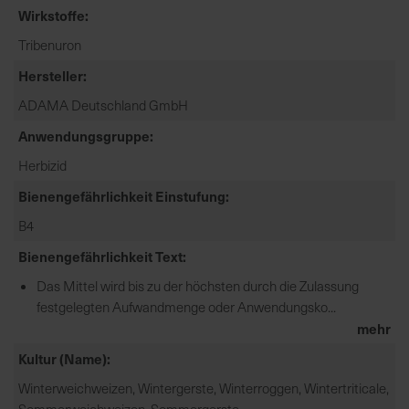
Wirkstoffe
e
L
Tribenuron
i
Hersteller
e
f
ADAMA Deutschland GmbH
e
Anwendungsgruppe
r
u
Herbizid
n
Bienengefährlichkeit Einstufung
g
B4
Bienengefährlichkeit Text
Das Mittel wird bis zu der höchsten durch die Zulassung
festgelegten Aufwandmenge oder Anwendungsko...
mehr
Kultur (Name)
Winterweichweizen, Wintergerste, Winterroggen, Wintertriticale,
Sommerweichweizen, Sommergerste