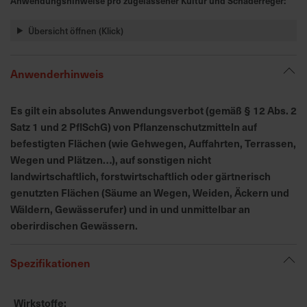
Anwendungshinweise pro zugelassener Kultur und Schaderreger:
h
n
Übersicht öffnen (Klick)
e
l
l
Anwenderhinweis
e
u
Es gilt ein absolutes Anwendungsverbot (gemäß § 12 Abs. 2
n
Satz 1 und 2 PflSchG) von Pflanzenschutzmitteln auf
d
befestigten Flächen (wie Gehwegen, Auffahrten, Terrassen,
z
Wegen und Plätzen…), auf sonstigen nicht
u
landwirtschaftlich, forstwirtschaftlich oder gärtnerisch
v
genutzten Flächen (Säume an Wegen, Weiden, Äckern und
e
r
Wäldern, Gewässerufer) und in und unmittelbar an
l
oberirdischen Gewässern.
ä
s
Spezifikationen
s
i
Wirkstoffe
g