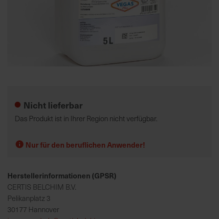
K
o
m
p
e
Zum
t
Anfang
e
der
Nicht lieferbar
n
Bildgalerie
t
springen
Das Produkt ist in Ihrer Region nicht verfügbar.
e
B
Nur für den beruflichen Anwender!
e
r
a
Herstellerinformationen (GPSR)
t
CERTIS BELCHIM B.V.
u
Pelikanplatz 3
n
30177 Hannover
g