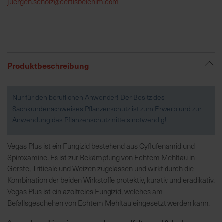
juergen.scholz@certisbelchim.com
R
e
g
i
Produktbeschreibung
o
n
a
Nur für den beruflichen Anwender! Der Besitz des
l
Sachkundenachweises Pflanzenschutz ist zum Erwerb und zur
v
Anwendung des Pflanzenschutzmittels notwendig!
o
r
Vegas Plus ist ein Fungizid bestehend aus Cyflufenamid und
O
Spiroxamine. Es ist zur Bekämpfung von Echtem Mehltau in
r
Gerste, Triticale und Weizen zugelassen und wirkt durch die
t
Kombination der beiden Wirkstoffe protektiv, kurativ und eradikativ.
Vegas Plus ist ein azolfreies Fungizid, welches am
S
Befallsgeschehen von Echtem Mehltau eingesetzt werden kann.
c