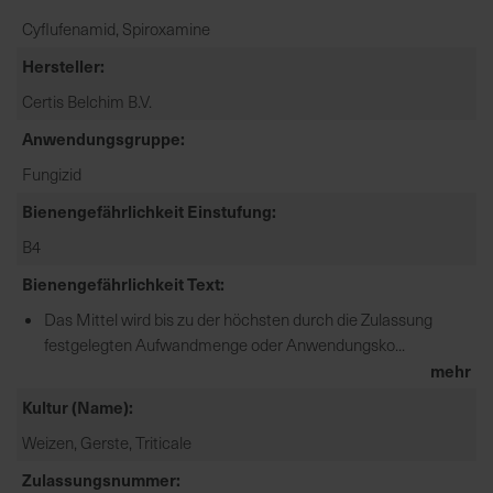
e
Cyflufenamid, Spiroxamine
L
Hersteller
i
e
Certis Belchim B.V.
f
Anwendungsgruppe
e
r
Fungizid
u
Bienengefährlichkeit Einstufung
n
g
B4
Bienengefährlichkeit Text
Das Mittel wird bis zu der höchsten durch die Zulassung
festgelegten Aufwandmenge oder Anwendungsko...
mehr
Kultur (Name)
Weizen, Gerste, Triticale
Zulassungsnummer