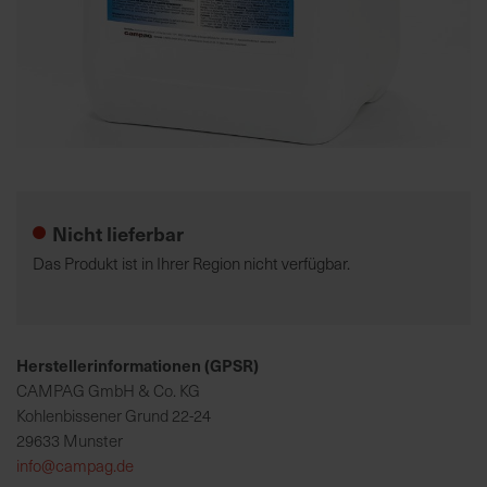
K
o
m
p
e
Zum
t
Anfang
e
der
Nicht lieferbar
n
Bildgalerie
t
springen
Das Produkt ist in Ihrer Region nicht verfügbar.
e
B
e
r
Herstellerinformationen (GPSR)
a
CAMPAG GmbH & Co. KG
t
Kohlenbissener Grund 22-24
u
29633 Munster
n
info@campag.de
g