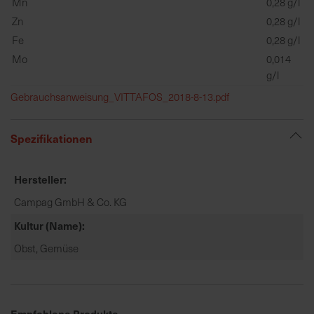
Mn
0,28 g/l
h
n
Zn
0,28 g/l
e
Fe
0,28 g/l
l
Mo
0,014
l
g/l
e
Gebrauchsanweisung_VITTAFOS_2018-8-13.pdf
u
n
d
Spezifikationen
z
u
Hersteller
v
e
Campag GmbH & Co. KG
r
Kultur (Name)
l
ä
Obst, Gemüse
s
s
i
g
Empfohlene Produkte