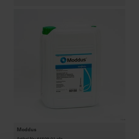
Moddus
Artikel-Nr.: 64509-01-cfg