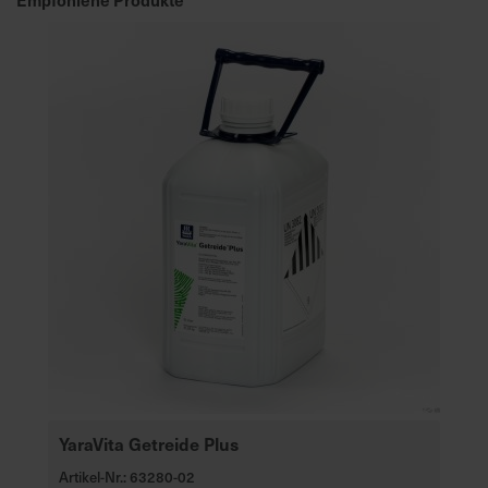
e
L
i
e
f
e
r
u
n
g
YaraVita Getreide Plus
Artikel-Nr.: 63280-02