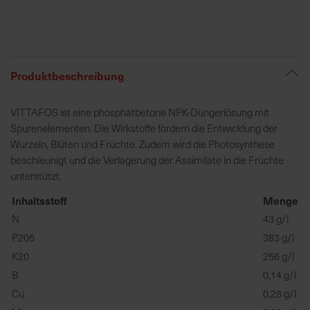
R
e
g
Produktbeschreibung
i
o
VITTAFOS ist eine phosphatbetone NPK-Düngerlösung mit
n
Spurenelementen. Die Wirkstoffe fördern die Entwicklung der
a
Wurzeln, Blüten und Früchte. Zudem wird die Photosynthese
l
beschleunigt und die Verlagerung der Assimilate in die Früchte
v
unterstützt.
o
r
Inhaltsstoff
Menge
O
N
43 g/l
r
P205
383 g/l
t
K20
256 g/l
B
0,14 g/l
S
Cu
0,28 g/l
c