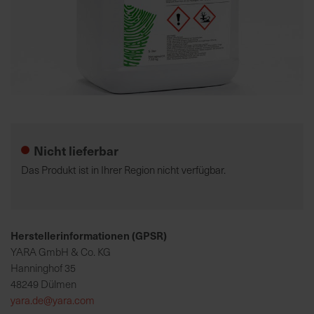
K
o
m
p
e
Zum
t
Anfang
e
der
Nicht lieferbar
n
Bildgalerie
t
springen
Das Produkt ist in Ihrer Region nicht verfügbar.
e
B
e
r
Herstellerinformationen (GPSR)
a
YARA GmbH & Co. KG
t
Hanninghof 35
u
48249 Dülmen
n
yara.de@yara.com
g