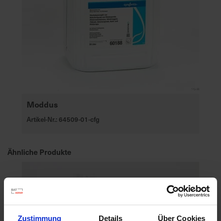
Moddus
Artikel-Nr.: 64509-01-cfg
Ähnliche Produkte
Zustimmung
Details
Über Cookies