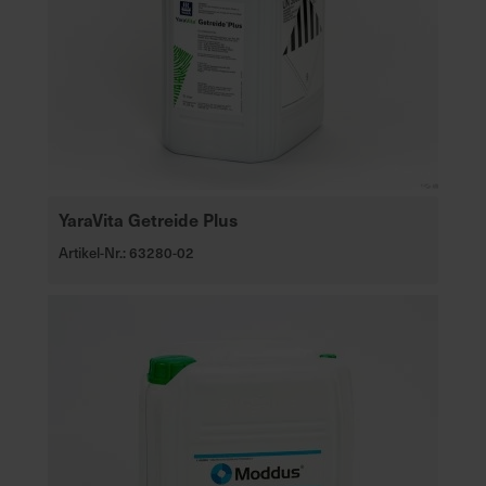
e
L
i
e
f
e
r
u
n
YaraVita Getreide Plus
g
Artikel-Nr.: 63280-02