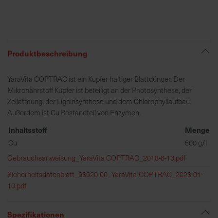
R
e
g
Produktbeschreibung
i
o
YaraVita COPTRAC ist ein Kupfer haltiger Blattdünger. Der
n
Mikronährstoff Kupfer ist beteiligt an der Photosynthese, der
a
Zellatmung, der Ligninsynthese und dem Chlorophyllaufbau.
l
Außerdem ist Cu Bestandteil von Enzymen.
v
o
Inhaltsstoff
Menge
r
Cu
500 g/l
O
Gebrauchsanweisung_YaraVita COPTRAC_2018-8-13.pdf
r
t
Sicherheitsdatenblatt_63620-00_YaraVita-COPTRAC_2023-01-
10.pdf
S
c
Spezifikationen