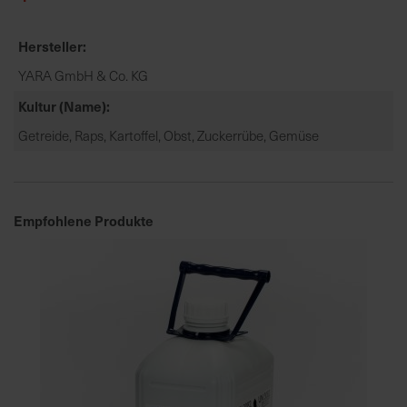
h
n
Hersteller
e
l
YARA GmbH & Co. KG
l
Kultur (Name)
e
u
Getreide, Raps, Kartoffel, Obst, Zuckerrübe, Gemüse
n
d
z
u
Empfohlene Produkte
v
e
r
l
ä
s
s
i
g