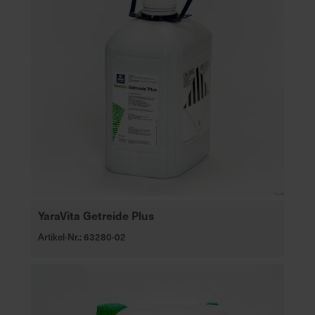
e
L
i
e
f
e
r
u
n
g
YaraVita Getreide Plus
Artikel-Nr.: 63280-02