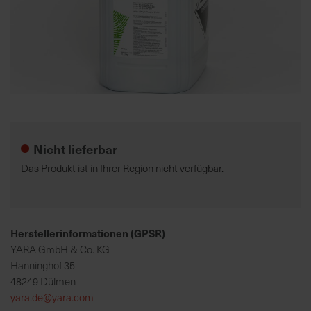
K
o
m
p
e
Zum
t
Anfang
e
der
Nicht lieferbar
n
Bildgalerie
t
springen
Das Produkt ist in Ihrer Region nicht verfügbar.
e
B
e
r
Herstellerinformationen (GPSR)
a
YARA GmbH & Co. KG
t
Hanninghof 35
u
48249 Dülmen
n
yara.de@yara.com
g