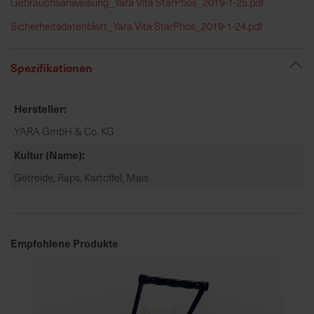
Gebrauchsanweisung_Yara Vita StarPhos_2019-1-25.pdf
h
n
Sicherheitsdatenblatt_Yara Vita StarPhos_2019-1-24.pdf
e
l
Spezifikationen
l
e
u
Hersteller
n
YARA GmbH & Co. KG
d
z
Kultur (Name)
u
Getreide, Raps, Kartoffel, Mais
v
e
r
l
Empfohlene Produkte
ä
s
s
i
g