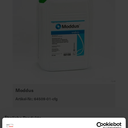
Moddus
Artikel-Nr.: 64509-01-cfg
Ähnliche Produkte