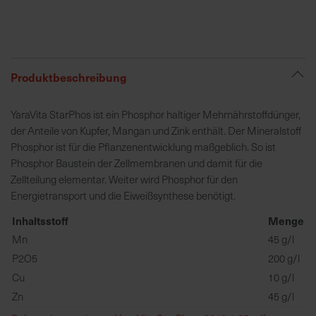
R
e
g
Produktbeschreibung
i
o
YaraVita StarPhos ist ein Phosphor haltiger Mehrnährstoffdünger,
n
der Anteile von Kupfer, Mangan und Zink enthält. Der Mineralstoff
a
Phosphor ist für die Pflanzenentwicklung maßgeblich. So ist
l
Phosphor Baustein der Zellmembranen und damit für die
v
Zellteilung elementar. Weiter wird Phosphor für den
o
Energietransport und die Eiweißsynthese benötigt.
r
O
Inhaltsstoff
Menge
r
Mn
45 g/l
t
P2O5
200 g/l
Cu
10 g/l
S
Zn
45 g/l
c