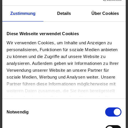
Zustimmung
Details
Über Cookies
Diese Webseite verwendet Cookies
Wir verwenden Cookies, um Inhalte und Anzeigen zu
personalisieren, Funktionen für soziale Medien anbieten
zu können und die Zugriffe auf unsere Website zu
analysieren. Außerdem geben wir Informationen zu Ihrer
Verwendung unserer Website an unsere Partner für
soziale Medien, Werbung und Analysen weiter. Unsere
Partner führen diese Informationen möglicherweise mit
weiteren Daten zusammen, die Sie ihnen bereitgestellt
haben oder die sie im Rahmen Ihrer Nutzung der Dienste
gesammelt haben.
BAT Pro MaisStarter
Einwilligungsauswahl
Notwendig
Artikel-Nr.: 63300-22