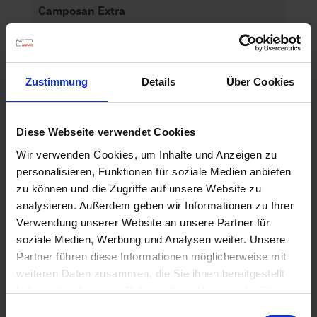
Camposan Extra
Artikel-Nr.: 61007-01-cfg
Ähnliche Produkte
Zustimmung
Details
Über Cookies
Diese Webseite verwendet Cookies
Wir verwenden Cookies, um Inhalte und Anzeigen zu
personalisieren, Funktionen für soziale Medien anbieten
zu können und die Zugriffe auf unsere Website zu
analysieren. Außerdem geben wir Informationen zu Ihrer
Verwendung unserer Website an unsere Partner für
soziale Medien, Werbung und Analysen weiter. Unsere
Partner führen diese Informationen möglicherweise mit
weiteren Daten zusammen, die Sie ihnen bereitgestellt
haben oder die sie im Rahmen Ihrer Nutzung der Dienste
gesammelt haben.
Einwilligungsauswahl