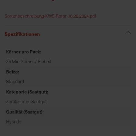
R
Sortenbeschreibung-KWS-Rotor-06.28.2024.pdf
e
g
Spezifikationen
i
o
n
Körner pro Pack
a
25 Mio. Körner / Einheit
l
Beize
v
o
Standard
r
Kategorie (Saatgut)
O
r
Zertifiziertes Saatgut
t
Qualität (Saatgut)
Hybride
S
c