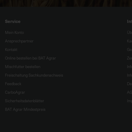
Service
In
Mein Konto
Üb
Ansprechpartner
Ka
Kontakt
Ge
Online bestellen bei BAT Agrar
Zer
Mischfutter bestellen
In
Freischaltung Sachkundenachweis
Inf
Feedback
Da
CarboAgrar
AG
Sicherheitsdatenblätter
Im
BAT Agrar Mindestpreis