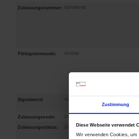
Zulassungsnummer
00A584-60
Piktogrammcode
GHS09
Signalword
ACHTUNG
Zustimmung
Zulassungsende
31.05.2028
Diese Webseite verwendet 
Zulassungsstatus
Zugelassen
Wir verwenden Cookies, um I