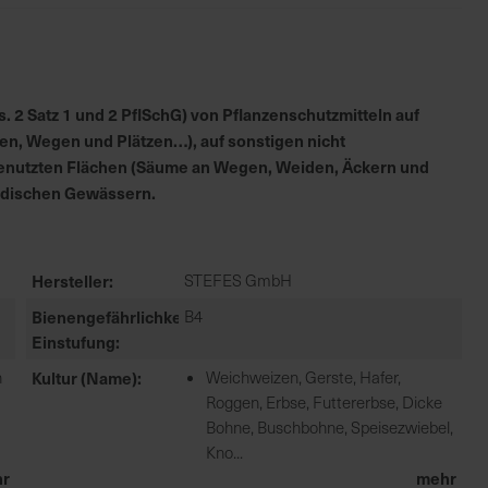
 2 Satz 1 und 2 PflSchG) von Pflanzenschutzmitteln auf
en, Wegen und Plätzen…), auf sonstigen nicht
h genutzten Flächen (Säume an Wegen, Weiden, Äckern und
irdischen Gewässern.
Hersteller
STEFES GmbH
Bienengefährlichkeit
B4
Einstufung
n
Kultur (Name)
Weichweizen, Gerste, Hafer,
Roggen, Erbse, Futtererbse, Dicke
Bohne, Buschbohne, Speisezwiebel,
Kno...
r
mehr