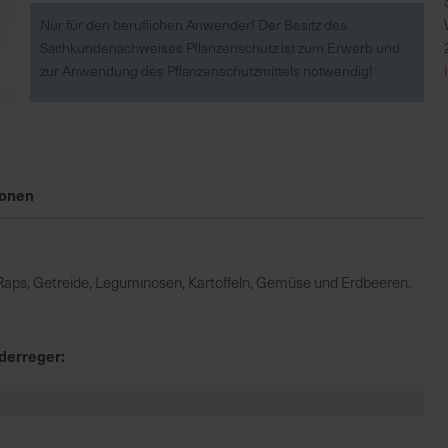
Nur für den beruflichen Anwender! Der Besitz des
Sachkundenachweises Pflanzenschutz ist zum Erwerb und
zur Anwendung des Pflanzenschutzmittels notwendig!
ionen
n Raps, Getreide, Leguminosen, Kartoffeln, Gemüse und Erdbeeren.
derreger: