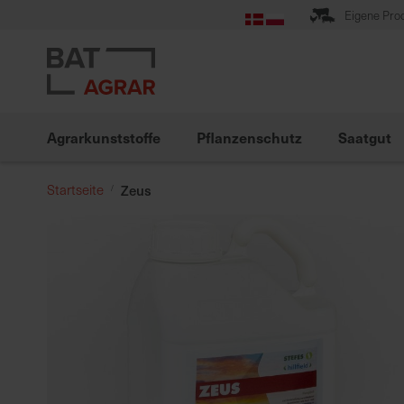
Zum
Eigene Pro
Inhalt
springen
Agrarkunststoffe
Pflanzenschutz
Saatgut
Startseite
Zeus
Zum
Ende
der
Bildgalerie
springen