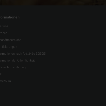
formationen
er uns
rriere
schäftsbereiche
tifizierungen
formationen nach Art. 246c EGBGB
ormation der Öffentlichkeit
tenschutzerklärung
B
pressum