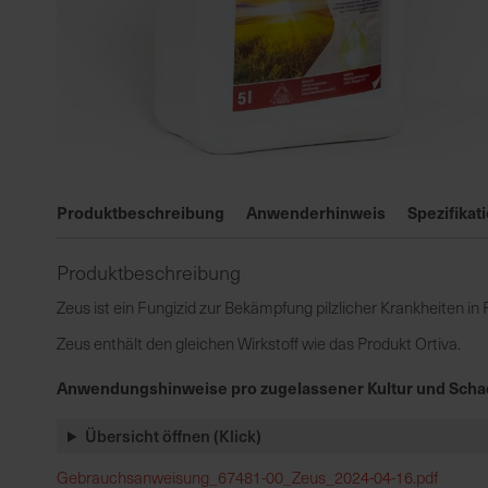
Zum
Anfang
Produktbeschreibung
Anwenderhinweis
Spezifikat
der
Bildgalerie
Produktbeschreibung
springen
Zeus ist ein Fungizid zur Bekämpfung pilzlicher Krankheiten i
Zeus enthält den gleichen Wirkstoff wie das Produkt Ortiva.
Anwendungshinweise pro zugelassener Kultur und Scha
Übersicht öffnen (Klick)
Gebrauchsanweisung_67481-00_Zeus_2024-04-16.pdf