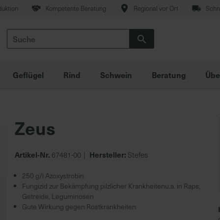
duktion
Kompetente Beratung
Regional vor Ort
Schne
Suche
Suche
Geflügel
Rind
Schwein
Beratung
Übe
Zeus
Artikel-Nr.
Hersteller:
67481-00
Stefes
250 g/l Azoxystrobin
Fungizid zur Bekämpfung pilzlicher Krankheitenu.a. in Raps,
Getreide, Leguminosen
Gute Wirkung gegen Rostkrankheiten