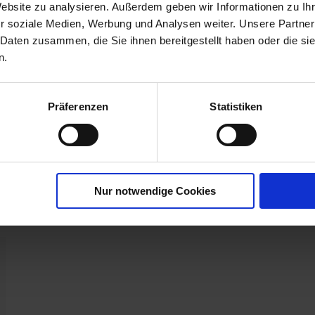
GERSTE,
Website zu analysieren. Außerdem geben wir Informationen zu I
NETZFLECKENKRANKHEIT:
r soziale Medien, Werbung und Analysen weiter. Unsere Partner
GERSTE, ROST-BRAUN: G...
 Daten zusammen, die Sie ihnen bereitgestellt haben oder die s
mehr
n.
U
Präferenzen
Statistiken
r
Nur notwendige Cookies