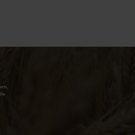
nen,
Die