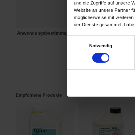
und die Zugriffe auf unsere 
Website an unsere Partner fü
möglicherweise mit weiteren
der Dienste gesammelt habe
Anwendungsbestimmungen
NB6641-DAS MITTEL WIRD BIS Z
Einwilligungsauswahl
DER HÖCHSTEN DURCH DIE
Notwendig
ZULASSUNG FESTGELEGTEN
AUFWANDMENGE ODER
ANWEN...
meh
Empfohlene Produkte