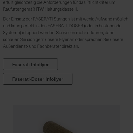
erfüllt gleichzeitig die Anforderungen für das Pflichtkriterium
Raufutter gemäß ITW Haltungsklasse II.
R
Der Einsatz der FASERATI Stangen ist mit wenig Aufwand möglich
e
und kann perfekt in den FASERATI-DOSER (oder in bestehende
g
Systeme) integriert werden. Sie wollen mehr erfahren, dann
i
schauen Sie sich gern unsere Flyer an oder sprechen Sie unsere
o
Außendienst- und Fachberater direkt an.
n
a
l
Faserati Infoflyer
v
o
Faserati-Doser Infoflyer
r
O
r
t
S
c