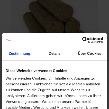
h
n
e
l
l
e
u
n
d
z
Zustimmung
Details
Über Cookies
u
v
e
BAT Pro Faserati / ca. 610kg Palette
Diese Webseite verwendet Cookies
r
Artikel-Nr.: 26599-03
Wir verwenden Cookies, um Inhalte und Anzeigen zu
l
personalisieren, Funktionen für soziale Medien anbieten
ä
zu können und die Zugriffe auf unsere Website zu
s
s
analysieren. Außerdem geben wir Informationen zu Ihrer
i
Verwendung unserer Website an unsere Partner für
g
soziale Medien, Werbung und Analysen weiter. Unsere