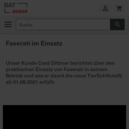
Zum
Inhalt
springen
Suche
Suc
E
i
Faserati im Einsatz
g
e
n
Unser Kunde Cord Dittmer berichtet über den
e
praktischen Einsatz von Faserati in seinem
P
Betrieb und wie er damit die neue TierSchNutztV
r
ab 01.08.2021 erfüllt.
o
d
u
k
t
i
o
n