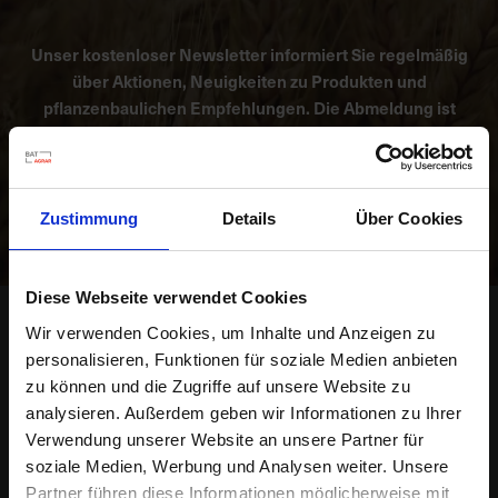
Unser kostenloser Newsletter informiert Sie regelmäßig
K
über Aktionen, Neuigkeiten zu Produkten und
o
pflanzenbaulichen Empfehlungen. Die Abmeldung ist
m
jederzeit möglich.
p
e
t
Abonnieren
e
Zustimmung
Details
Über Cookies
n
t
e
Diese Webseite verwendet Cookies
B
Kontakt
Wir verwenden Cookies, um Inhalte und Anzeigen zu
e
personalisieren, Funktionen für soziale Medien anbieten
r
BAT Agrar GmbH & Co. KG
zu können und die Zugriffe auf unsere Website zu
a
Bahnhofsallee 44
analysieren. Außerdem geben wir Informationen zu Ihrer
t
23909 Ratzeburg
Verwendung unserer Website an unsere Partner für
u
n
soziale Medien, Werbung und Analysen weiter. Unsere
Deutschland
g
Partner führen diese Informationen möglicherweise mit