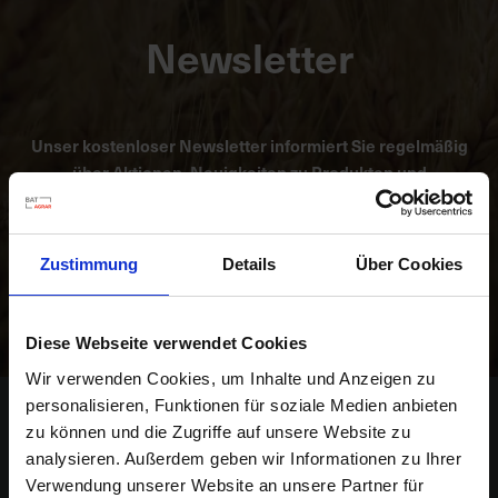
Newsletter
K
o
m
p
Unser kostenloser Newsletter informiert Sie regelmäßig
e
über Aktionen, Neuigkeiten zu Produkten und
t
pflanzenbaulichen Empfehlungen. Die Abmeldung ist
e
jederzeit möglich.
n
t
Zustimmung
Details
Über Cookies
e
Abonnieren
B
e
Diese Webseite verwendet Cookies
r
Wir verwenden Cookies, um Inhalte und Anzeigen zu
a
personalisieren, Funktionen für soziale Medien anbieten
t
Kontakt
zu können und die Zugriffe auf unsere Website zu
u
analysieren. Außerdem geben wir Informationen zu Ihrer
BAT Agrar GmbH & Co. KG
n
Verwendung unserer Website an unsere Partner für
g
Bahnhofsallee 44